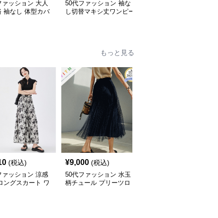
ファッション 大人
50代ファッション 袖な
50代ファッション 春夏
 袖なし 体型カバ
し切替マキシ丈ワンピー
透かし編みフリンジロン
マキシ丈ワンピース
ス 体型カバー 大人向け
グワンピース 体型カバ
ー 大人上品
もっと見る
10
¥
9,000
¥
8,280
(税込)
(税込)
(税込)
ファッション 涼感
50代ファッション 水玉
50代ファッション 大人
ロングスカート ワ
柄チュール プリーツロ
上品なフレアロング丈ス
パンツ 水墨画風
ングスカート
カート 体型カバー