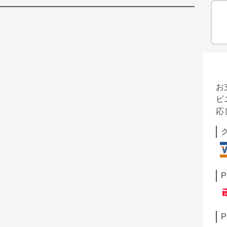
お
ビ
応
P
P