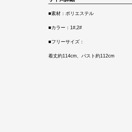
■素材：ポリエステル
■カラー：1#,2#
■フリーサイズ：
着丈約114cm、バスト約112cm