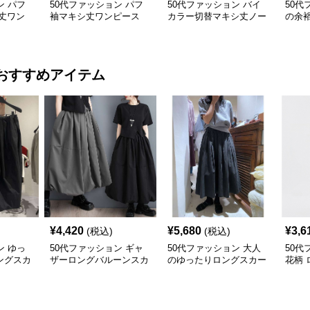
ン パフ
50代ファッション パフ
50代ファッション バイ
50代
丈ワン
袖マキシ丈ワンピース
カラー切替マキシ丈ノー
の余裕
ー 大人
体型カバー 大人カジュ
スリーブワンピース
ー 
アル
おすすめアイテム
¥
4,420
¥
5,680
¥
3,6
(税込)
(税込)
ン ゆっ
50代ファッション ギャ
50代ファッション 大人
50代
ングスカ
ザーロングバルーンスカ
のゆったりロングスカー
花柄 
ート
ト
イド