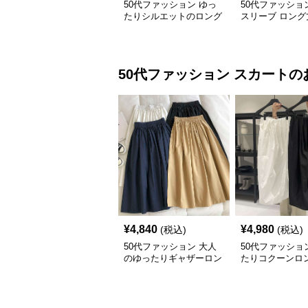
50代ファッション ゆっ
50代ファッショ
たりシルエットのロング
スリーブ ロング
シャツワンピース
ピース 体型カバ
上品
50代ファッション
スカート
の
¥
4,840
¥
4,980
(税込)
(税込)
50代ファッション 大人
50代ファッショ
のゆったりギャザーロン
たりコクーンロ
グスカート
ート