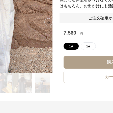
はもちろん、お出かけにも活
ご注文確定か
Next slide
7,560
円
1#
2#
購
カー