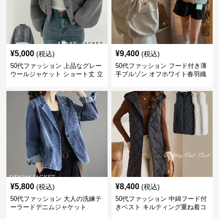
¥
5,000
¥
9,400
(税込)
(税込)
50代ファッション 上品なグレー
50代ファッション フード付き薄
ウールジャケット ショート丈 立
手ブルゾン オフホワイト春羽織
ち襟
り
¥
5,800
¥
8,400
(税込)
(税込)
50代ファッション 大人の洗練テ
50代ファッション 中綿フード付
ーラードデニムジャケット
きベスト キルティング重ね着コ
ート