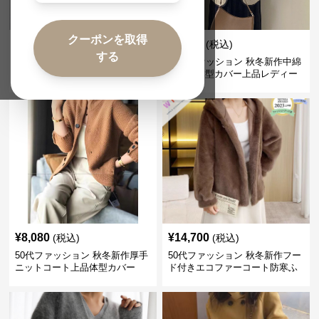
クーポンを取得
¥
5,000
¥
9,920
(税込)
(税込)
する
50代ファッション 秋冬新作ポン
50代ファッション 秋冬新作中綿
チョ風ケープコート上品羽織り
コート体型カバー上品レディー
ス
¥
8,080
¥
14,700
(税込)
(税込)
50代ファッション 秋冬新作厚手
50代ファッション 秋冬新作フー
ニットコート上品体型カバー
ド付きエコファーコート防寒ふ
わふわ