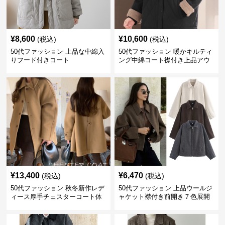
¥
8,600
¥
10,600
(税込)
(税込)
50代ファッション 上品な中綿入
50代ファッション 暖かキルティ
りフード付きコート
ング中綿コート襟付き上品アウ
ター
¥
13,400
¥
6,470
(税込)
(税込)
50代ファッション 秋冬新作レデ
50代ファッション 上品ウールジ
ィース厚手チェスターコート体
ャケット襟付き前開き７色展開
型カバー暖かアウター