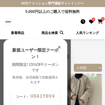
50代ファッション
専門通販サイト
イソジー
5,000
円以上のご購入で送料無料
0
0
新着商品
商品を検索
人気ランキング
イソジー TOP
›
コートの一覧
×
新規ユーザー限定クーポ
コート 50代ファッション 商品一覧
ン！
期間限定! 15%OFFクーポン
131
件の商品が見つかりました
です
取得後、決済画面で自動適用さ
れます
U8A1Y0V4
コード: