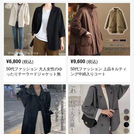
¥
6,800
¥
9,600
(税込)
(税込)
50代ファッション 大人女性のゆ
50代ファッション 上品キルティ
ったりテーラードジャケット無
ング中綿入りコート
地長袖