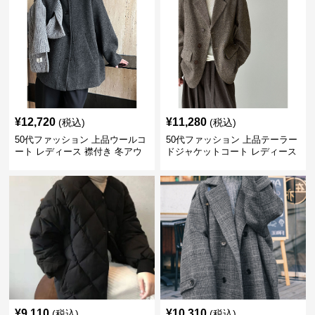
¥
12,720
¥
11,280
(税込)
(税込)
50代ファッション 上品ウールコ
50代ファッション 上品テーラー
ート レディース 襟付き 冬アウ
ドジャケットコート レディース
ター 二色展開
秋冬
¥
9,110
¥
10,310
(税込)
(税込)