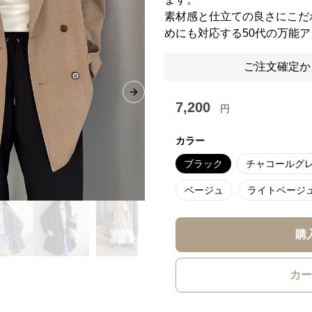
素材感と仕立ての良さにこだ
めにも対応する50代の万能
ご注文確定か
Next slide
7,200
円
カラー
ブラック
チャコールグ
ベージュ
ライトベージ
購
カー