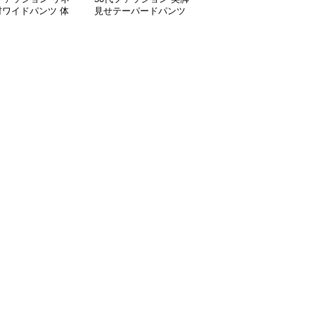
材ワイドパンツ 体
見せテーパードパンツ
ワイドパンツ春夏秋ロン
バー九分丈 レディ
大人女性向け通勤用スー
グ丈美脚パンツ
パンツ
ツパンツ