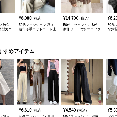
¥
8,080
¥
14,700
¥
6,2
(税込)
(税込)
ン 秋冬
50代ファッション 秋冬
50代ファッション 秋冬
50代
体型カバ
新作厚手ニットコート上
新作フード付きエコファ
な気
ス
品体型カバー
ーコート防寒ふわふわ
トコ
すすめアイテム
¥
6,610
¥
4,540
¥
5,3
(税込)
(税込)
ン 韓国
50代ファッション 夏用
50代ファッション 綿麻
50代