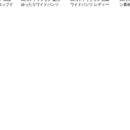
ロップド
ゆったりワイドパンツ
ワイドパンツ レディー
ン素
ープレデ
レディース涼感ゴムウエ
ス きれいめ ゆったりロ
型カ
スト楽ちんパンツ
ング
ース