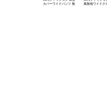
カバーワイドパンツ 無
風無地ワイドク
地リネン風ガウチョパン
パンツ夏用ドレ
ツ レディース
ィース