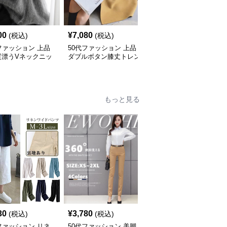
00
¥
7,080
¥
6,180
(税込)
(税込)
(税込)
ファッション 上品
50代ファッション 上品
50代ファッション 上品
質漂うVネックニッ
ダブルボタン膝丈トレン
テーラードコート 大人
ート
チコート
のミドル丈アウター
もっと見る
30
¥
3,780
¥
5,060
(税込)
(税込)
(税込)
ファッション リネ
50代ファッション 美脚
50代ファッション 縦縞