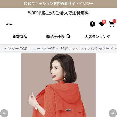
50代ファッション
専門通販サイト
イソジー
5,000
円以上のご購入で送料無料
0
0
新着商品
商品を検索
人気ランキング
イソジー TOP
›
コートの一覧
›
50代ファッション 軽やかフード
Previous slide
Ne