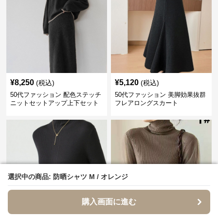
¥
8,250
¥
5,120
(税込)
(税込)
50代ファッション 配色ステッチ
50代ファッション 美脚効果抜群
ニットセットアップ上下セット
フレアロングスカート
選択中の商品: 防晒シャツ M / オレンジ
選択中の商品: 防晒シャツ M / オレンジ
購入画面に進む
購入画面に進む
¥
4,310
¥
7,100
(税込)
(税込)