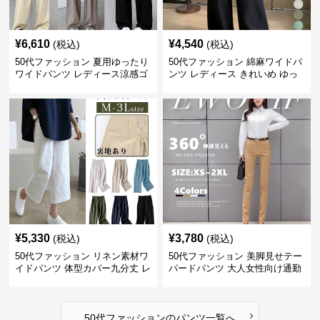
¥
6,610
¥
4,540
(税込)
(税込)
50代ファッション 夏用ゆったり
50代ファッション 綿麻ワイドパ
ワイドパンツ レディース涼感ゴ
ンツ レディース きれいめ ゆっ
ムウエスト楽ちんパンツ
たりロング
¥
5,330
¥
3,780
(税込)
(税込)
50代ファッション リネン素材ワ
50代ファッション 美脚見せテー
イドパンツ 体型カバー九分丈 レ
パードパンツ 大人女性向け通勤
ディースパンツ
用スーツパンツ
›
50代ファッション
の
パンツ
一覧へ