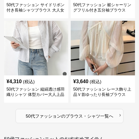
50代ファッション サイドリボン
50代ファッション 裾シャーリン
付き長袖シャツブラウス 大人女
グフリル付き五分袖ブラウス
性向け
¥
4,310
¥
3,640
(税込)
(税込)
50代ファッション 縦縞透け感羽
50代ファッション レース飾り上
織りシャツ 体型カバー大人上品
品Ｖ首ゆったり長袖ブラウス
›
50代ファッション
の
ブラウス・シャツ
一覧へ