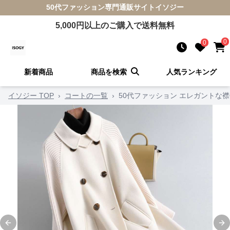
50代ファッション
専門通販サイト
イソジー
5,000
円以上のご購入で送料無料
0
0
新着商品
商品を検索
人気ランキング
イソジー TOP
›
コートの一覧
›
50代ファッション エレガントな
Previous slide
Ne