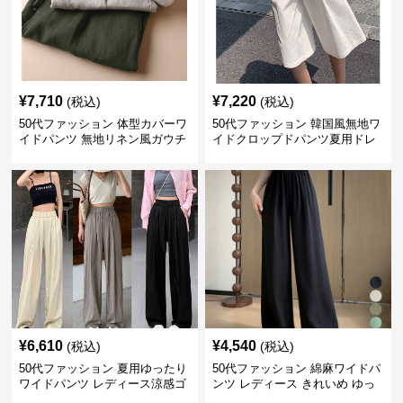
¥
7,710
¥
7,220
(税込)
(税込)
50代ファッション 体型カバーワ
50代ファッション 韓国風無地ワ
イドパンツ 無地リネン風ガウチ
イドクロップドパンツ夏用ドレ
ョパンツ レディース
ープレディース
¥
6,610
¥
4,540
(税込)
(税込)
50代ファッション 夏用ゆったり
50代ファッション 綿麻ワイドパ
ワイドパンツ レディース涼感ゴ
ンツ レディース きれいめ ゆっ
ムウエスト楽ちんパンツ
たりロング