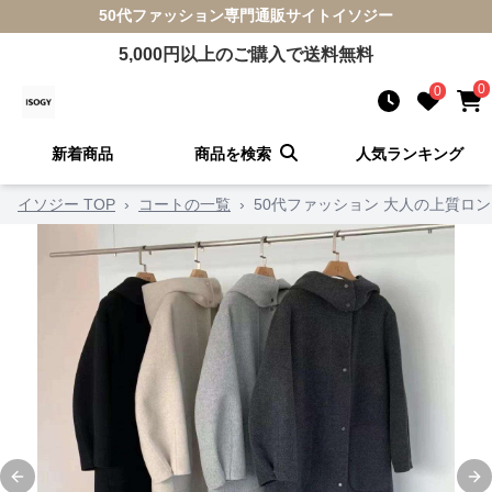
50代ファッション
専門通販サイト
イソジー
5,000
円以上のご購入で送料無料
0
0
新着商品
商品を検索
人気ランキング
イソジー TOP
›
コートの一覧
›
50代ファッション 大人の上質ロ
Previous slide
Ne