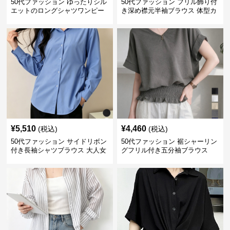
50代ファッション ゆったりシル
50代ファッション フリル飾り付
エットのロングシャツワンピー
き深め襟元半袖ブラウス 体型カ
ス
バー
¥
5,510
¥
4,460
(税込)
(税込)
50代ファッション サイドリボン
50代ファッション 裾シャーリン
付き長袖シャツブラウス 大人女
グフリル付き五分袖ブラウス
性向け