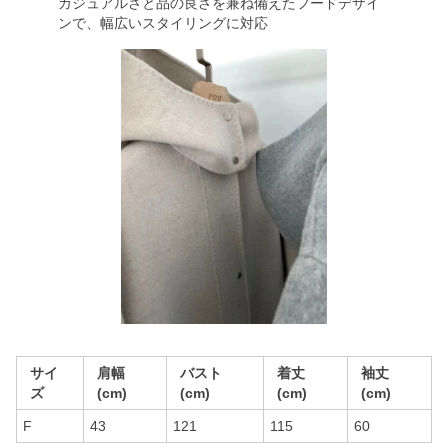
カジュアルさと品の良さを兼ね備えたフードデザイ
ンで、幅広いスタイリングに対応
サイ
肩幅
バスト
着丈
袖丈
ズ
(cm)
(cm)
(cm)
(cm)
F
43
121
115
60