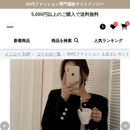
50代ファッション
専門通販サイト
イソジー
5,000
円以上のご購入で送料無料
0
0
新着商品
商品を検索
人気ランキング
イソジー TOP
›
コートの一覧
›
50代ファッション 上品エレガン
Previous slide
Ne