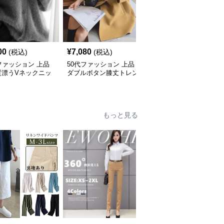
00
¥
7,080
¥
6,180
(税込)
(税込)
(税込)
ファッション 上品
50代ファッション 上品
50代ファッション 上品
質漂うVネックニッ
ダブルボタン膝丈トレン
テーラードコート 大人
ート
チコート
のミドル丈アウター
もっと見る