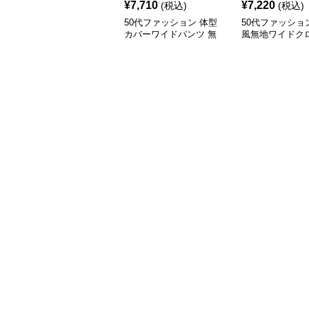
¥
7,710
¥
7,220
(税込)
(税込)
50代ファッション 体型
50代ファッショ
カバーワイドパンツ 無
風無地ワイドク
地リネン風ガウチョパン
パンツ夏用ドレ
ツ レディース
ィース