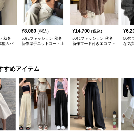
¥
8,080
¥
14,700
¥
6,2
(税込)
(税込)
ン 秋冬
50代ファッション 秋冬
50代ファッション 秋冬
50代
体型カバ
新作厚手ニットコート上
新作フード付きエコファ
な気
ス
品体型カバー
ーコート防寒ふわふわ
トコ
すすめアイテム