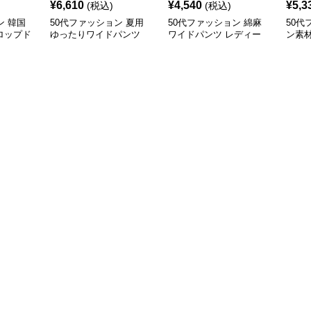
¥
6,610
¥
4,540
¥
5,3
(税込)
(税込)
ン 韓国
50代ファッション 夏用
50代ファッション 綿麻
50代
ロップド
ゆったりワイドパンツ
ワイドパンツ レディー
ン素
ープレデ
レディース涼感ゴムウエ
ス きれいめ ゆったりロ
型カ
スト楽ちんパンツ
ング
ース