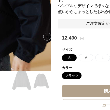
シンプルなデザインで様々な
使いからちょっとしたお出か
ご注文確定か
12,400
円
Next slide
サイズ
S
M
L
カラー
ブラック
購
カー