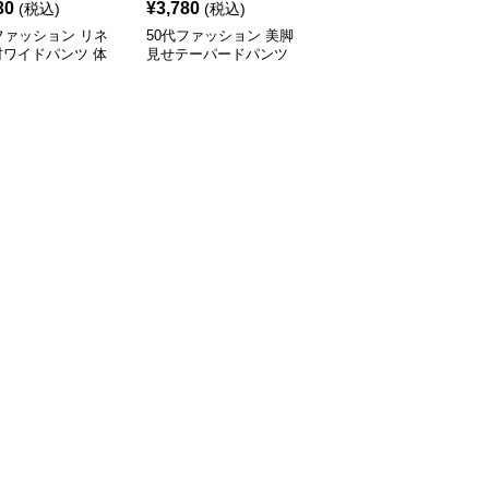
30
¥
3,780
¥
5,060
(税込)
(税込)
(税込)
ファッション リネ
50代ファッション 美脚
50代ファッション 縦縞
材ワイドパンツ 体
見せテーパードパンツ
ワイドパンツ春夏秋ロン
バー九分丈 レディ
大人女性向け通勤用スー
グ丈美脚パンツ
パンツ
ツパンツ