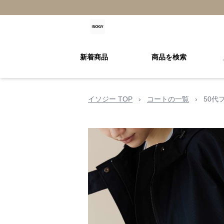
新着商品
商品を検索
イソジー TOP
›
コートの一覧
›
50代