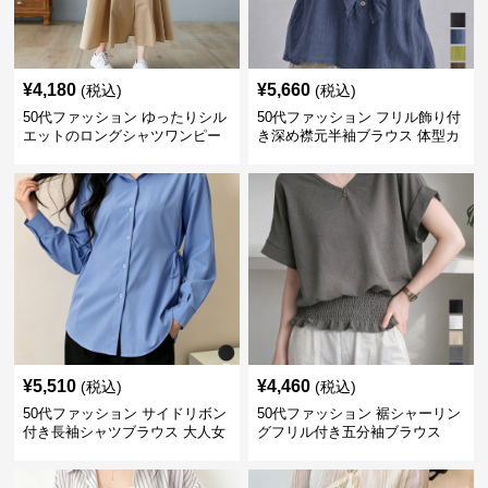
¥
4,180
¥
5,660
(税込)
(税込)
50代ファッション ゆったりシル
50代ファッション フリル飾り付
エットのロングシャツワンピー
き深め襟元半袖ブラウス 体型カ
ス
バー
¥
5,510
¥
4,460
(税込)
(税込)
50代ファッション サイドリボン
50代ファッション 裾シャーリン
付き長袖シャツブラウス 大人女
グフリル付き五分袖ブラウス
性向け