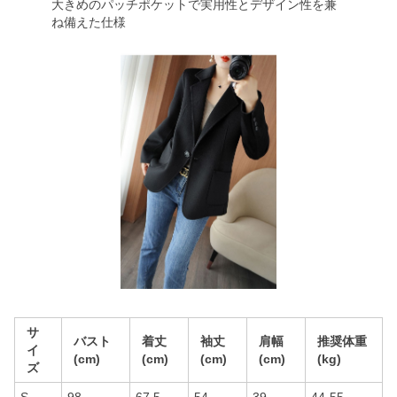
大きめのパッチポケットで実用性とデザイン性を兼
ね備えた仕様
サ
バスト
着丈
袖丈
肩幅
推奨体重
イ
(cm)
(cm)
(cm)
(cm)
(kg)
ズ