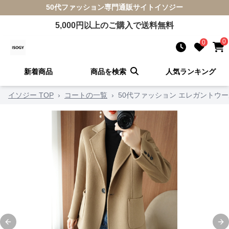
50代ファッション
専門通販サイト
イソジー
5,000
円以上のご購入で送料無料
0
0
新着商品
商品を検索
人気ランキング
イソジー TOP
›
コートの一覧
›
50代ファッション エレガントウ
Previous slide
Ne