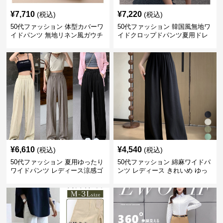
¥
7,710
¥
7,220
(税込)
(税込)
50代ファッション 体型カバーワ
50代ファッション 韓国風無地ワ
イドパンツ 無地リネン風ガウチ
イドクロップドパンツ夏用ドレ
ョパンツ レディース
ープレディース
¥
6,610
¥
4,540
(税込)
(税込)
50代ファッション 夏用ゆったり
50代ファッション 綿麻ワイドパ
ワイドパンツ レディース涼感ゴ
ンツ レディース きれいめ ゆっ
ムウエスト楽ちんパンツ
たりロング