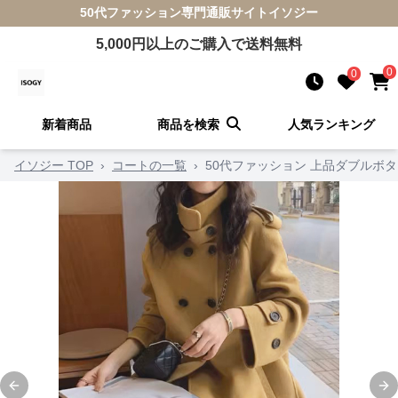
50代ファッション
専門通販サイト
イソジー
5,000
円以上のご購入で送料無料
0
0
新着商品
商品を検索
人気ランキング
イソジー TOP
›
コートの一覧
›
50代ファッション 上品ダブルボ
Previous slide
Ne