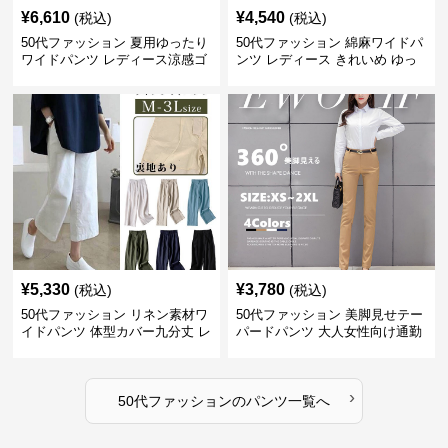
¥
6,610
¥
4,540
(税込)
(税込)
50代ファッション 夏用ゆったり
50代ファッション 綿麻ワイドパ
ワイドパンツ レディース涼感ゴ
ンツ レディース きれいめ ゆっ
ムウエスト楽ちんパンツ
たりロング
¥
5,330
¥
3,780
(税込)
(税込)
50代ファッション リネン素材ワ
50代ファッション 美脚見せテー
イドパンツ 体型カバー九分丈 レ
パードパンツ 大人女性向け通勤
ディースパンツ
用スーツパンツ
›
50代ファッション
の
パンツ
一覧へ