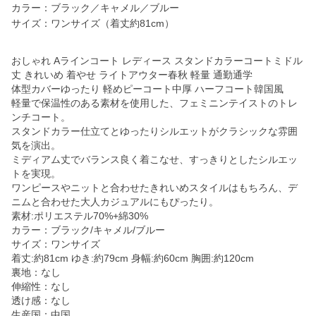
カラー：ブラック／キャメル／ブルー
サイズ：ワンサイズ（着丈約81cm）
おしゃれ Aラインコート レディース スタンドカラーコートミドル
丈 きれいめ 着やせ ライトアウター春秋 軽量 通勤通学
体型カバーゆったり 軽めピーコート中厚 ハーフコート韓国風
軽量で保温性のある素材を使用した、フェミニンテイストのトレ
ンチコート。
スタンドカラー仕立てとゆったりシルエットがクラシックな雰囲
気を演出。
ミディアム丈でバランス良く着こなせ、すっきりとしたシルエッ
トを実現。
ワンピースやニットと合わせたきれいめスタイルはもちろん、デ
ニムと合わせた大人カジュアルにもぴったり。
素材:ポリエステル70%+綿30%
カラー：ブラック/キャメル/ブルー
サイズ：ワンサイズ
着丈:約81cm ゆき:約79cm 身幅:約60cm 胸囲:約120cm
裏地：なし
伸縮性：なし
透け感：なし
生産国：中国