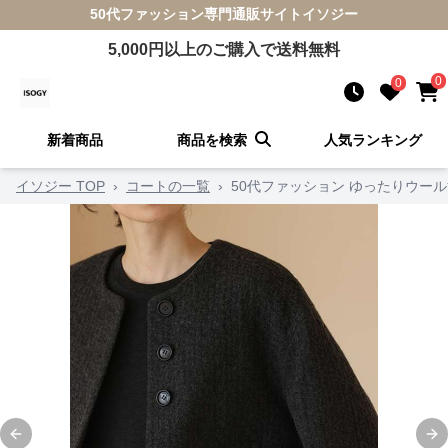
50代ファッション
専門通販サイト
イソジー
5,000
円以上のご購入で送料無料
0
0
新着商品
商品を検索
人気ランキング
イソジー TOP
›
コートの一覧
›
50代ファッション ゆったりウー
Previous slide
Ne