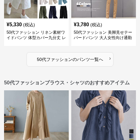
¥
5,330
¥
3,780
(税込)
(税込)
50代ファッション リネン素材ワ
50代ファッション 美脚見せテー
イドパンツ 体型カバー九分丈 レ
パードパンツ 大人女性向け通勤
ディースパンツ
用スーツパンツ
›
50代ファッション
の
パンツ
一覧へ
50代ファッションブラウス・シャツのおすすめアイテム