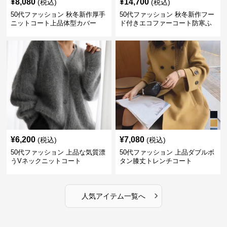
¥
8,080
¥
14,700
(税込)
(税込)
50代ファッション 秋冬新作厚手
50代ファッション 秋冬新作フー
ニットコート上品体型カバー
ド付きエコファーコート防寒ふ
わふわ
¥
6,200
¥
7,080
(税込)
(税込)
50代ファッション 上品な気質漂
50代ファッション 上品ダブルボ
うVネックニットコート
タン膝丈トレンチコート
›
人気アイテム一覧へ