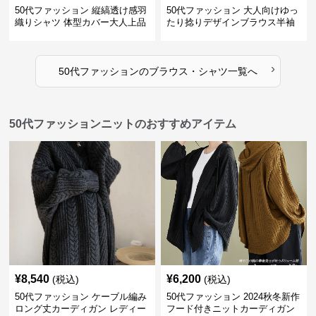
50代ファッション 縦縞透け感羽
50代ファッション 大人向けゆっ
織りシャツ 体型カバー大人上品
たり捻りデザインブラウス半袖
›
50代ファッション
の
ブラウス・シャツ
一覧へ
50代ファッションニットのおすすめアイテム
¥
8,540
¥
6,200
(税込)
(税込)
50代ファッション ケーブル編み
50代ファッション 2024秋冬新作
ロング丈カーディガン レディー
フード付きニットカーディガン