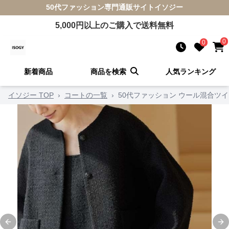
50代ファッション
専門通販サイト
イソジー
5,000
円以上のご購入で送料無料
0
0
新着商品
商品を検索
人気ランキング
イソジー TOP
›
コートの一覧
›
50代ファッション ウール混合ツ
Previous slide
Ne