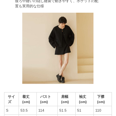
後ろ中縫いの隠し縫製で動きやすく、ポケットの配
置も実用的な仕様
サイ
着丈
バスト
肩幅
袖丈
下襟
ズ
(cm)
(cm)
(cm)
(cm)
(cm)
S
53.5
114
51.5
51
110