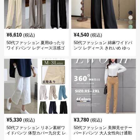
¥
6,610
¥
4,540
(税込)
(税込)
50代ファッション 夏用ゆったり
50代ファッション 綿麻ワイドパ
ワイドパンツ レディース涼感ゴ
ンツ レディース きれいめ ゆっ
ムウエスト楽ちんパンツ
たりロング
¥
5,330
¥
3,780
(税込)
(税込)
50代ファッション リネン素材ワ
50代ファッション 美脚見せテー
イドパンツ 体型カバー九分丈 レ
パードパンツ 大人女性向け通勤
ディースパンツ
用スーツパンツ