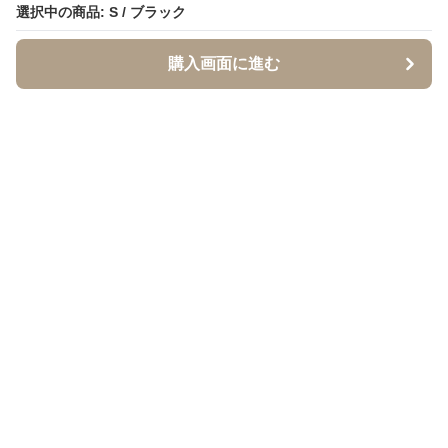
選択中の商品: S / ブラック
選択中の商品: S / ブラック
購入画面に進む
購入画面に進む
イソジー
について
利用規約
プライバシー