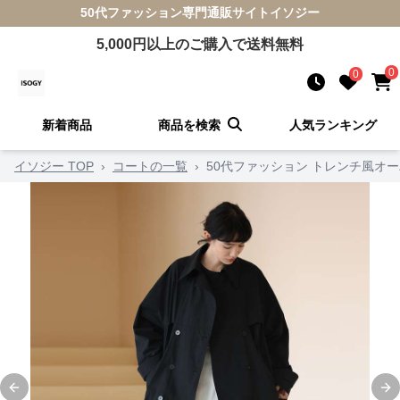
50代ファッション
専門通販サイト
イソジー
5,000
円以上のご購入で送料無料
0
0
新着商品
商品を検索
人気ランキング
イソジー TOP
›
コートの一覧
›
50代ファッション トレンチ風オ
Previous slide
Ne