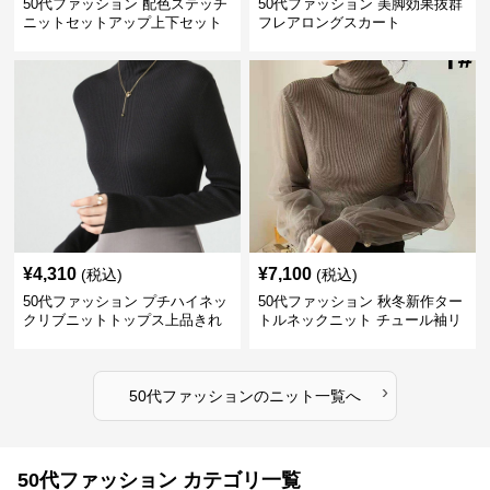
50代ファッション 配色ステッチ
50代ファッション 美脚効果抜群
ニットセットアップ上下セット
フレアロングスカート
¥
4,310
¥
7,100
(税込)
(税込)
50代ファッション プチハイネッ
50代ファッション 秋冬新作ター
クリブニットトップス上品きれ
トルネックニット チュール袖リ
いめ
ブ編み長袖
›
50代ファッション
の
ニット
一覧へ
50代ファッション カテゴリ一覧