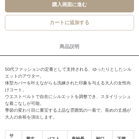
購入画面に進む
カートに追加する
商品説明
50代ファッションの定番として支持される、ゆったりとしたシル
エットのアウター。
体型カバーを叶えながらも洗練された印象を与える大人の女性向
けコート。
ウエストベルトで自在にシルエットを調整でき、スタイリッシュ
な着こなしが可能。
季節の変わり目に重宝する上品な雰囲気の一着で、長めの丈感が
大人の余裕を演出します。
サ
着丈
バスト
肩袖長
袖口
下摆