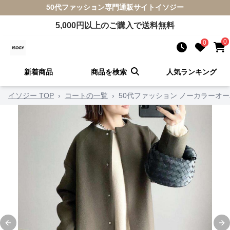
50代ファッション
専門通販サイト
イソジー
5,000
円以上のご購入で送料無料
0
0
新着商品
商品を検索
人気ランキング
イソジー TOP
›
コートの一覧
›
50代ファッション ノーカラーオ
Previous slide
Ne