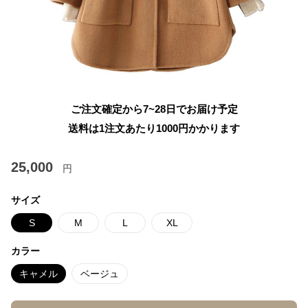
ご注文確定から7~28日でお届け予定
送料は1注文あたり
1000
円かかります
25,000
円
サイズ
S
M
L
XL
カラー
キャメル
ベージュ