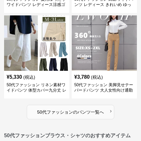
ワイドパンツ レディース涼感ゴ
ンツ レディース きれいめ ゆっ
ムウエスト楽ちんパンツ
たりロング
¥
5,330
¥
3,780
(税込)
(税込)
50代ファッション リネン素材ワ
50代ファッション 美脚見せテー
イドパンツ 体型カバー九分丈 レ
パードパンツ 大人女性向け通勤
ディースパンツ
用スーツパンツ
›
50代ファッション
の
パンツ
一覧へ
50代ファッションブラウス・シャツのおすすめアイテム