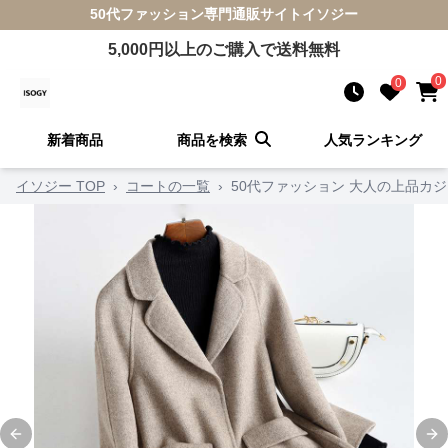
50代ファッション
専門通販サイト
イソジー
5,000
円以上のご購入で送料無料
0
0
新着商品
商品を検索
人気ランキング
イソジー TOP
›
コートの一覧
›
50代ファッション 大人の上品カ
Previous slide
Ne