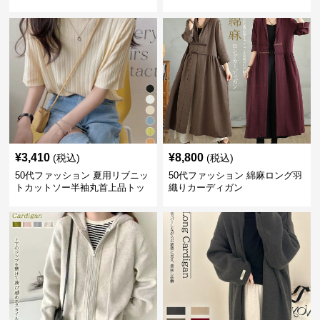
いサイズ 吸汗速乾 通気性
人上品 着回し抜群
¥
3,410
¥
8,800
(税込)
(税込)
50代ファッション 夏用リブニッ
50代ファッション 綿麻ロング羽
トカットソー半袖丸首上品トッ
織りカーディガン
プス