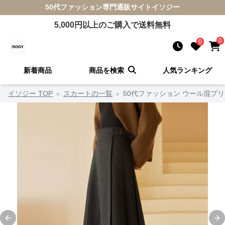
50代ファッション
専門通販サイト
イソジー
5,000
円以上のご購入で送料無料
0
0
新着商品
商品を検索
人気ランキング
イソジー TOP
›
スカートの一覧
›
50代ファッション ウール混プ
Previous slide
Ne