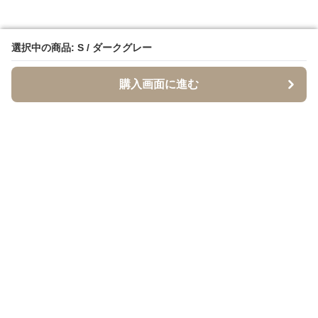
選択中の商品: S / ダークグレー
選択中の商品: S / ダークグレー
購入画面に進む
購入画面に進む
イソジー
について
利用規約