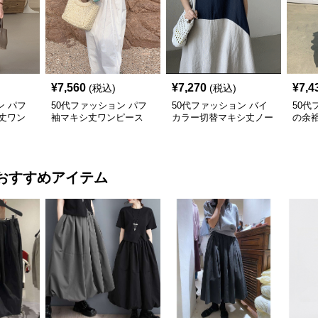
¥
7,560
¥
7,270
¥
7,4
(税込)
(税込)
ン パフ
50代ファッション パフ
50代ファッション バイ
50代
丈ワン
袖マキシ丈ワンピース
カラー切替マキシ丈ノー
の余裕
ー 大人
体型カバー 大人カジュ
スリーブワンピース
ー 
アル
おすすめアイテム