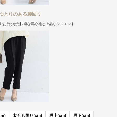
ゆとりのある腰回り
りを持たせた快適な着心地と上品なシルエット
m)
太もも周り(cm)
股上(cm)
股下(cm)