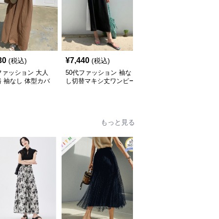
30
¥
7,440
¥
9,720
(税込)
(税込)
(税込)
ファッション 大人
50代ファッション 袖な
50代ファッション 春夏
 袖なし 体型カバ
し切替マキシ丈ワンピー
透かし編みフリンジロン
マキシ丈ワンピース
ス 体型カバー 大人向け
グワンピース 体型カバ
ー 大人上品
もっと見る