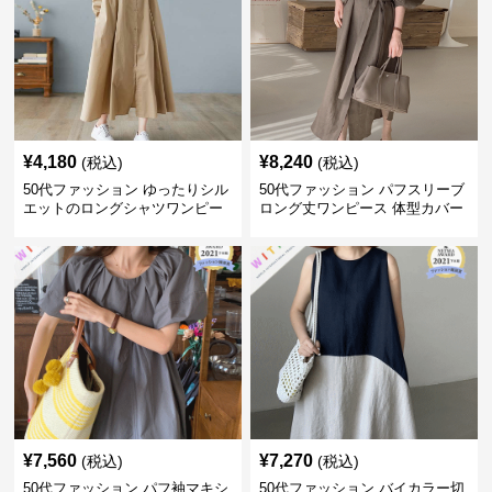
¥
4,180
¥
8,240
(税込)
(税込)
50代ファッション ゆったりシル
50代ファッション パフスリーブ
エットのロングシャツワンピー
ロング丈ワンピース 体型カバー
ス
大人上品
¥
7,560
¥
7,270
(税込)
(税込)
50代ファッション パフ袖マキシ
50代ファッション バイカラー切