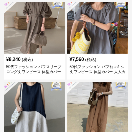
¥
8,240
¥
7,560
(税込)
(税込)
50代ファッション パフスリーブ
50代ファッション パフ袖マキシ
ロング丈ワンピース 体型カバー
丈ワンピース 体型カバー 大人カ
大人上品
ジュアル