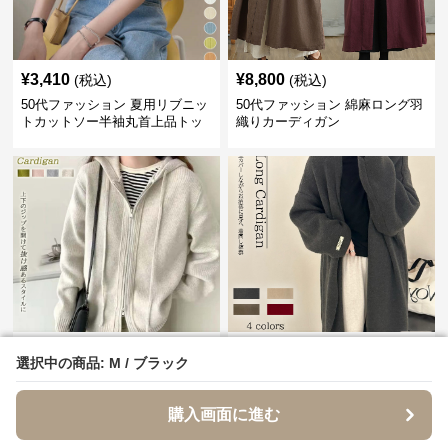
¥
3,410
¥
8,800
(税込)
(税込)
50代ファッション 夏用リブニッ
50代ファッション 綿麻ロング羽
トカットソー半袖丸首上品トッ
織りカーディガン
プス
¥
7,600
¥
9,000
(税込)
(税込)
選択中の商品: M / ブラック
選択中の商品: M / ブラック
50代ファッション 秋冬新作フー
50代ファッション 体型カバー
ド付きダブルジップニットカー
ロング カーディガン ゆったり
ディガン
ニット アウター
購入画面に進む
購入画面に進む