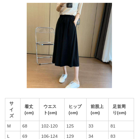
サ
着丈
ウエス
ヒップ
前股上
足首周
イ
(cm)
ト(cm)
(cm)
(cm)
り(cm)
ズ
M
68
102-120
125
33
81
L
69
106-124
129
34
83