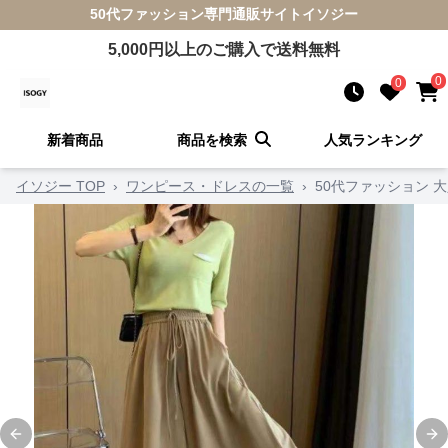
50代ファッション
専門通販サイト
イソジー
5,000
円以上のご購入で送料無料
0
0
新着商品
商品を検索
人気ランキング
イソジー TOP
›
ワンピース・ドレスの一覧
›
50代ファッション 
Previous slide
Ne