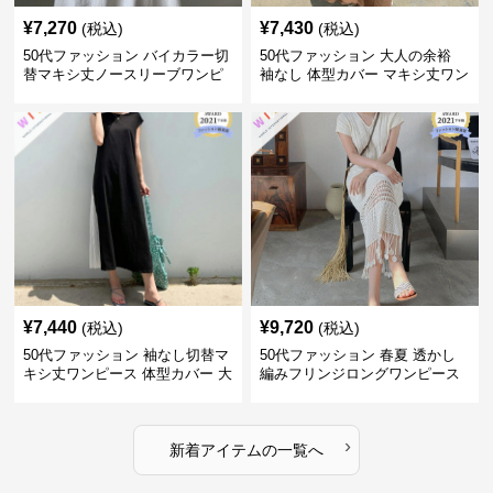
¥
7,270
¥
7,430
(税込)
(税込)
50代ファッション バイカラー切
50代ファッション 大人の余裕
替マキシ丈ノースリーブワンピ
袖なし 体型カバー マキシ丈ワン
ース
ピース
¥
7,440
¥
9,720
(税込)
(税込)
50代ファッション 袖なし切替マ
50代ファッション 春夏 透かし
キシ丈ワンピース 体型カバー 大
編みフリンジロングワンピース
人向け
体型カバー 大人上品
›
新着アイテムの一覧へ