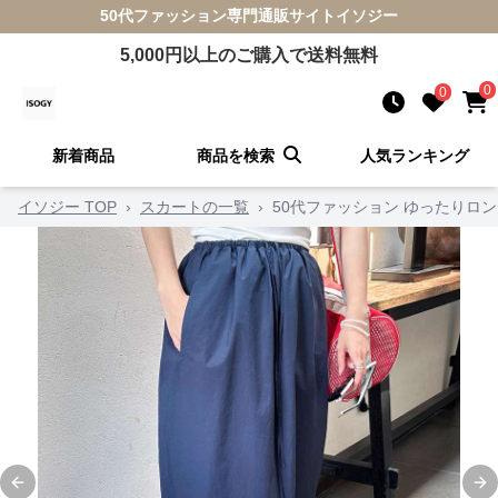
50代ファッション
専門通販サイト
イソジー
5,000
円以上のご購入で送料無料
0
0
新着商品
商品を検索
人気ランキング
イソジー TOP
›
スカートの一覧
›
50代ファッション ゆったりロ
Previous slide
Ne