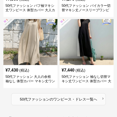
50代ファッション パフ袖マキシ
50代ファッション バイカラー切
丈ワンピース 体型カバー 大人カ
替マキシ丈ノースリーブワンピ
ジュアル
ース
¥
7,430
¥
7,440
(税込)
(税込)
50代ファッション 大人の余裕
50代ファッション 袖なし切替マ
袖なし 体型カバー マキシ丈ワン
キシ丈ワンピース 体型カバー 大
ピース
人向け
›
50代ファッション
の
ワンピース・ドレス
一覧へ