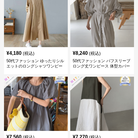
¥
4,180
¥
8,240
(税込)
(税込)
50代ファッション ゆったりシル
50代ファッション パフスリーブ
エットのロングシャツワンピー
ロング丈ワンピース 体型カバー
ス
大人上品
¥
7,560
¥
7,270
(税込)
(税込)