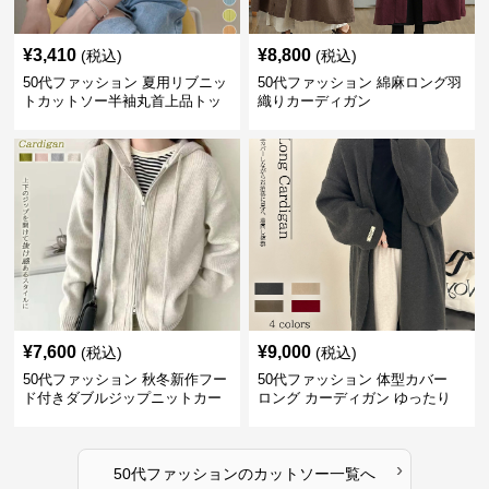
¥
3,410
¥
8,800
(税込)
(税込)
50代ファッション 夏用リブニッ
50代ファッション 綿麻ロング羽
トカットソー半袖丸首上品トッ
織りカーディガン
プス
¥
7,600
¥
9,000
(税込)
(税込)
50代ファッション 秋冬新作フー
50代ファッション 体型カバー
ド付きダブルジップニットカー
ロング カーディガン ゆったり
ディガン
ニット アウター
›
50代ファッション
の
カットソー
一覧へ