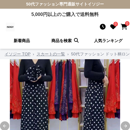
50代ファッション
専門通販サイト
イソジー
5,000
円以上のご購入で送料無料
0
0
新着商品
商品を検索
人気ランキング
イソジー TOP
›
スカートの一覧
›
50代ファッション ドット柄ロ
Previous slide
Ne