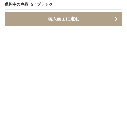
選択中の商品: S / ブラック
選択中の商品: S / ブラック
購入画面に進む
購入画面に進む
イソジー
について
会社概要
利用規約