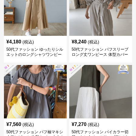
¥
4,180
¥
8,240
(税込)
(税込)
50代ファッション ゆったりシル
50代ファッション パフスリーブ
エットのロングシャツワンピー
ロング丈ワンピース 体型カバー
ス
大人上品
¥
7,560
¥
7,270
(税込)
(税込)
50代ファッション パフ袖マキシ
50代ファッション バイカラー切