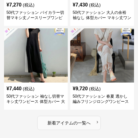
¥
7,270
¥
7,430
(税込)
(税込)
50代ファッション バイカラー切
50代ファッション 大人の余裕
替マキシ丈ノースリーブワンピ
袖なし 体型カバー マキシ丈ワン
ース
ピース
¥
7,440
¥
9,720
(税込)
(税込)
50代ファッション 袖なし切替マ
50代ファッション 春夏 透かし
キシ丈ワンピース 体型カバー 大
編みフリンジロングワンピース
人向け
体型カバー 大人上品
›
新着アイテムの一覧へ