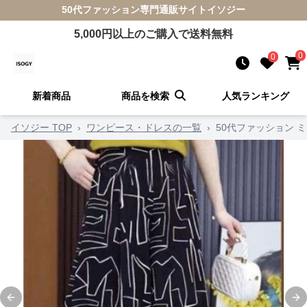
50代ファッション
専門通販サイト
イソジー
5,000
円以上のご購入で送料無料
0
0
新着商品
商品を検索
人気ランキング
イソジー TOP
›
ワンピース・ドレスの一覧
›
50代ファッション 
Previous slide
Ne