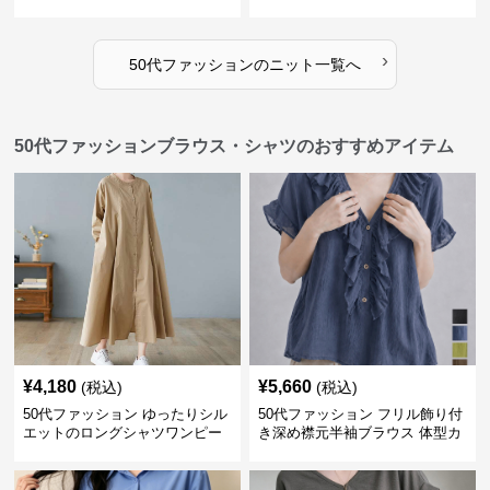
いめ
ブ編み長袖
›
50代ファッション
の
ニット
一覧へ
50代ファッションブラウス・シャツのおすすめアイテム
¥
4,180
¥
5,660
(税込)
(税込)
50代ファッション ゆったりシル
50代ファッション フリル飾り付
エットのロングシャツワンピー
き深め襟元半袖ブラウス 体型カ
ス
バー