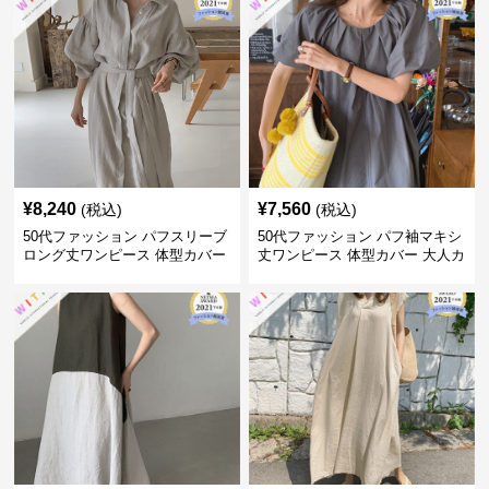
¥
8,240
¥
7,560
(税込)
(税込)
50代ファッション パフスリーブ
50代ファッション パフ袖マキシ
ロング丈ワンピース 体型カバー
丈ワンピース 体型カバー 大人カ
大人上品
ジュアル