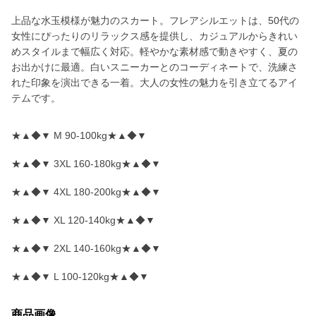
上品な水玉模様が魅力のスカート。フレアシルエットは、50代の
女性にぴったりのリラックス感を提供し、カジュアルからきれい
めスタイルまで幅広く対応。軽やかな素材感で動きやすく、夏の
お出かけに最適。白いスニーカーとのコーディネートで、洗練さ
れた印象を演出できる一着。大人の女性の魅力を引き立てるアイ
テムです。
★▲◆▼ M 90-100kg★▲◆▼
★▲◆▼ 3XL 160-180kg★▲◆▼
★▲◆▼ 4XL 180-200kg★▲◆▼
★▲◆▼ XL 120-140kg★▲◆▼
★▲◆▼ 2XL 140-160kg★▲◆▼
★▲◆▼ L 100-120kg★▲◆▼
商品画像