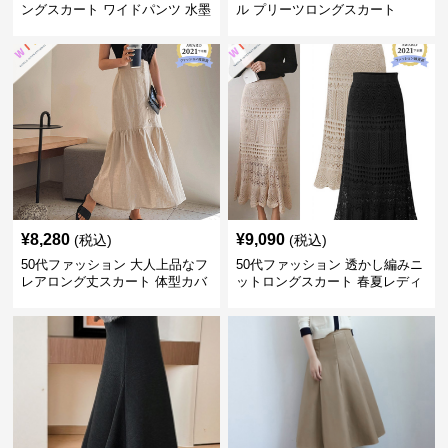
ングスカート ワイドパンツ 水墨
ル プリーツロングスカート
画風
¥
8,280
¥
9,090
(税込)
(税込)
50代ファッション 大人上品なフ
50代ファッション 透かし編みニ
レアロング丈スカート 体型カバ
ットロングスカート 春夏レディ
ー
ース