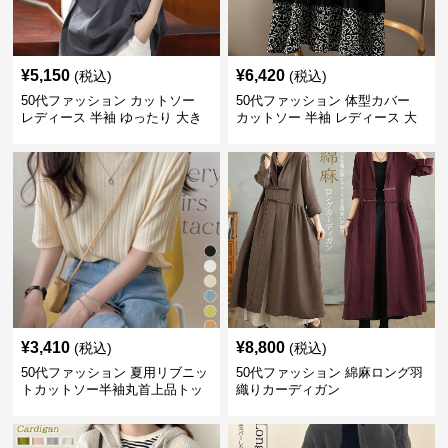
¥
5,150
¥
6,420
(税込)
(税込)
50代ファッション カットソー
50代ファッション 体型カバー
レディース 半袖 ゆったり 大き
カットソー 半袖 レディース 大
いサイズ 吸汗速乾 通気性
人上品 着回し抜群
¥
3,410
¥
8,800
(税込)
(税込)
50代ファッション 夏用リブニッ
50代ファッション 綿麻ロング羽
トカットソー半袖丸首上品トッ
織りカーディガン
プス