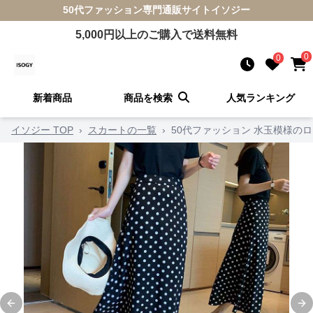
50代ファッション
専門通販サイト
イソジー
5,000
円以上のご購入で送料無料
0
0
新着商品
商品を検索
人気ランキング
イソジー TOP
›
スカートの一覧
›
50代ファッション 水玉模様の
Previous slide
Ne