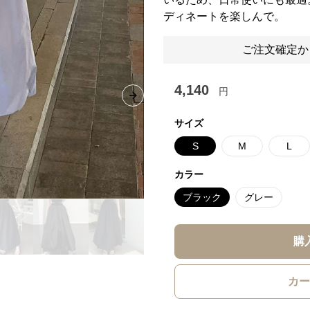
ディネートを楽しんで。
ご注文確定か
4,140
円
Next slide
サイズ
S
M
L
カラー
ブラック
グレー
購
カー