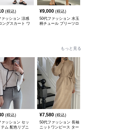
10
¥
9,000
¥
8,280
(税込)
(税込)
(税込)
ファッション 涼感
50代ファッション 水玉
50代ファッション 大人
ロングスカート ワ
柄チュール プリーツロ
上品なフレアロング丈ス
パンツ 水墨画風
ングスカート
カート 体型カバー
もっと見る
30
¥
7,580
¥
4,580
(税込)
(税込)
(税込)
ファッション セッ
50代ファッション 長袖
50代ファッション 体型
イテム 配色リブニ
ニットワンピース ター
カバー葉柄ワンピース水