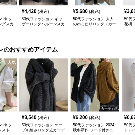
¥
4,420
¥
5,680
¥
3,6
(税込)
(税込)
ン ゆっ
50代ファッション ギャ
50代ファッション 大人
50代
ングスカ
ザーロングバルーンスカ
のゆったりロングスカー
花柄 
ート
ト
イド
ン
のおすすめアイテム
人気
¥
8,540
¥
6,200
¥
6,6
(税込)
(税込)
ン ゆっ
50代ファッション ケー
50代ファッション 2024
50代
ベスト
ブル編みロング丈カーデ
秋冬新作 フード付きニ
トア