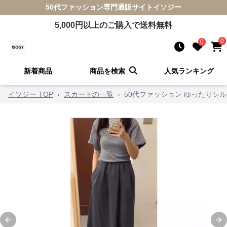
50代ファッション
専門通販サイト
イソジー
5,000
円以上のご購入で送料無料
0
0
新着商品
商品を検索
人気ランキング
イソジー TOP
›
スカートの一覧
›
50代ファッション ゆったりシ
Previous slide
Ne