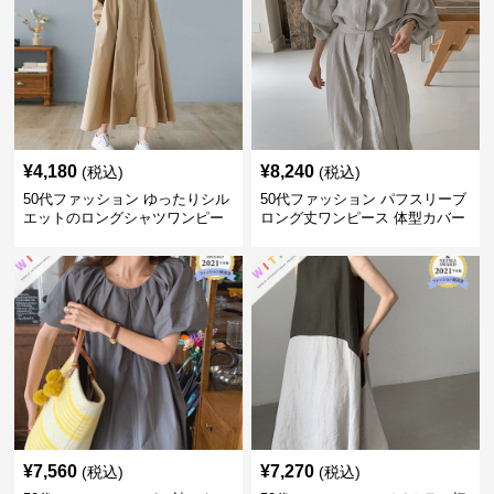
¥
4,180
¥
8,240
(税込)
(税込)
50代ファッション ゆったりシル
50代ファッション パフスリーブ
エットのロングシャツワンピー
ロング丈ワンピース 体型カバー
ス
大人上品
¥
7,560
¥
7,270
(税込)
(税込)