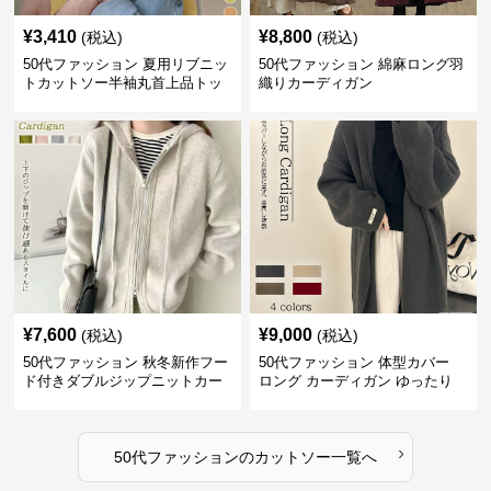
¥
3,410
¥
8,800
(税込)
(税込)
50代ファッション 夏用リブニッ
50代ファッション 綿麻ロング羽
トカットソー半袖丸首上品トッ
織りカーディガン
プス
¥
7,600
¥
9,000
(税込)
(税込)
50代ファッション 秋冬新作フー
50代ファッション 体型カバー
ド付きダブルジップニットカー
ロング カーディガン ゆったり
ディガン
ニット アウター
›
50代ファッション
の
カットソー
一覧へ