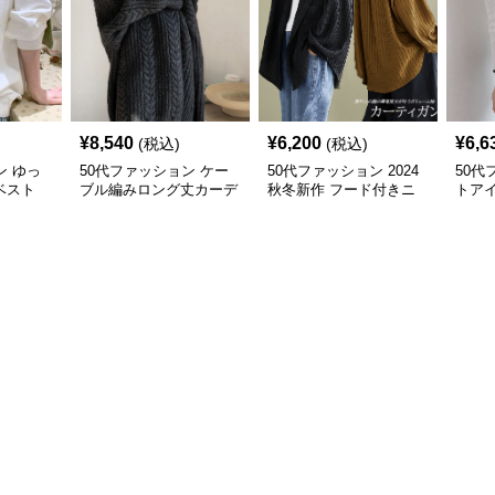
¥
8,540
¥
6,200
¥
6,6
(税込)
(税込)
ン ゆっ
50代ファッション ケー
50代ファッション 2024
50代
ベスト
ブル編みロング丈カーデ
秋冬新作 フード付きニ
トア
ィガン レディース
ットカーディガン 羽織
ット
り
ソー