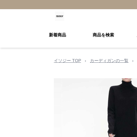
新着商品
商品を検索
イソジー TOP
›
カーディガンの一覧
›