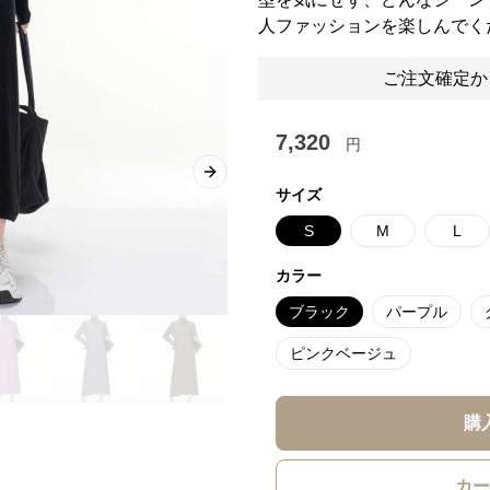
人ファッションを楽しんでく
ご注文確定か
7,320
円
Next slide
サイズ
S
M
L
カラー
ブラック
パープル
ピンクベージュ
購
カー