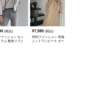
30
¥
7,580
¥
4,580
(税込)
(税込)
(税込)
ファッション セッ
50代ファッション 長袖
50代ファッション 体型
イテム 配色リブニ
ニットワンピース ター
カバー葉柄ワンピース水
カーディガンキャミ
トルネック ウエストマ
着
ル2点セット
ーク