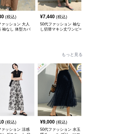
30
¥
7,440
¥
9,720
(税込)
(税込)
(税込)
ファッション 大人
50代ファッション 袖な
50代ファッション 春夏
 袖なし 体型カバ
し切替マキシ丈ワンピー
透かし編みフリンジロン
マキシ丈ワンピース
ス 体型カバー 大人向け
グワンピース 体型カバ
ー 大人上品
もっと見る
10
¥
9,000
¥
8,280
(税込)
(税込)
(税込)
ファッション 涼感
50代ファッション 水玉
50代ファッション 大人