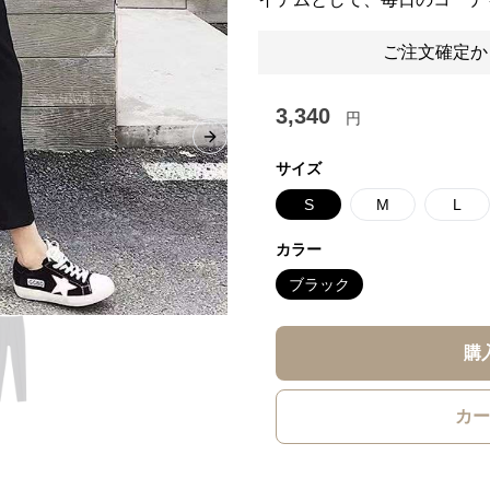
ご注文確定か
3,340
円
Next slide
サイズ
S
M
L
カラー
ブラック
購
カー