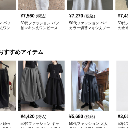
¥
7,560
¥
7,270
¥
7,4
(税込)
(税込)
ン パフ
50代ファッション パフ
50代ファッション バイ
50代
丈ワン
袖マキシ丈ワンピース
カラー切替マキシ丈ノー
の余裕
ー 大人
体型カバー 大人カジュ
スリーブワンピース
ー 
アル
おすすめアイテム
¥
4,420
¥
5,680
¥
3,6
(税込)
(税込)
ン ゆっ
50代ファッション ギャ
50代ファッション 大人
50代