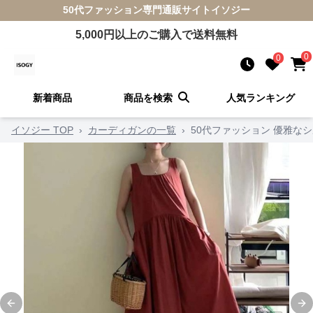
50代ファッション
専門通販サイト
イソジー
5,000
円以上のご購入で送料無料
0
0
新着商品
商品を検索
人気ランキング
イソジー TOP
›
カーディガンの一覧
›
50代ファッション 優雅な
Previous slide
Ne