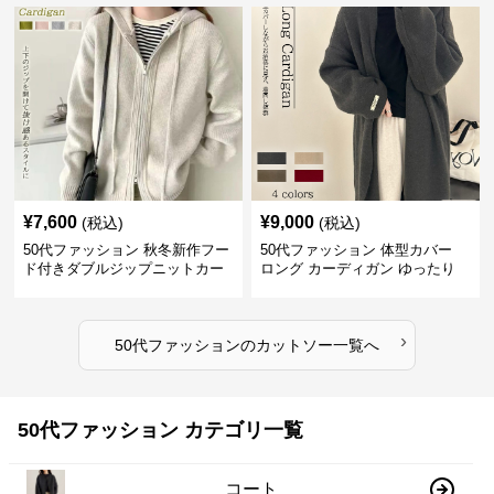
¥
7,600
¥
9,000
(税込)
(税込)
50代ファッション 秋冬新作フー
50代ファッション 体型カバー
ド付きダブルジップニットカー
ロング カーディガン ゆったり
ディガン
ニット アウター
›
50代ファッション
の
カットソー
一覧へ
50代ファッション カテゴリ一覧
コート