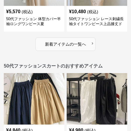
¥
5,570
¥
10,480
(税込)
(税込)
50代ファッション 体型カバー半
50代ファッション レース刺繍長
袖ロングワンピース夏
袖タイトワンピース上品膝丈ド
レス
›
新着アイテムの一覧へ
50代ファッションスカートのおすすめアイテム
¥
4,840
¥
4,980
(税込)
(税込)