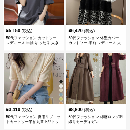
¥
5,150
¥
6,420
(税込)
(税込)
50代ファッション カットソー
50代ファッション 体型カバー
レディース 半袖 ゆったり 大き
カットソー 半袖 レディース 大
いサイズ 吸汗速乾 通気性
人上品 着回し抜群
¥
3,410
¥
8,800
(税込)
(税込)
50代ファッション 夏用リブニッ
50代ファッション 綿麻ロング羽
トカットソー半袖丸首上品トッ
織りカーディガン
プス