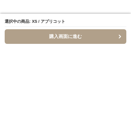
選択中の商品: XS / アプリコット
選択中の商品: XS / アプリコット
購入画面に進む
購入画面に進む
イソジー
について
利用規約