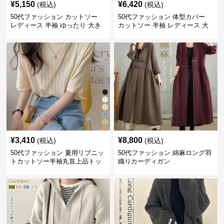
¥
5,150
¥
6,420
(税込)
(税込)
50代ファッション カットソー
50代ファッション 体型カバー
レディース 半袖 ゆったり 大き
カットソー 半袖 レディース 大
いサイズ 吸汗速乾 通気性
人上品 着回し抜群
¥
3,410
¥
8,800
(税込)
(税込)
50代ファッション 夏用リブニッ
50代ファッション 綿麻ロング羽
トカットソー半袖丸首上品トッ
織りカーディガン
プス