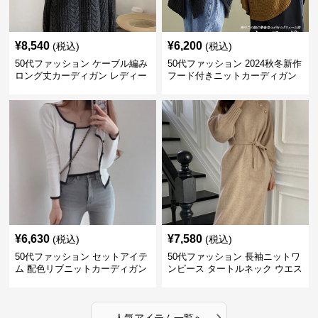
¥
8,540
¥
6,200
(税込)
(税込)
50代ファッション ケーブル編み
50代ファッション 2024秋冬新作
ロング丈カーディガン レディー
フード付きニットカーディガン
ス
羽織り
¥
6,630
¥
7,580
(税込)
(税込)
50代ファッション セットアイテ
50代ファッション 長袖ニットワ
ム 配色リブニットカーディガン
ンピース タートルネック ウエス
キャミソール2点セット
トマーク
›