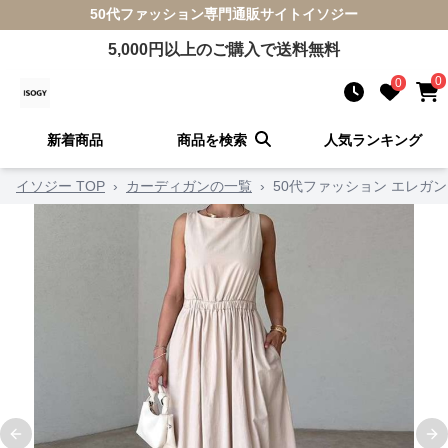
50代ファッション
専門通販サイト
イソジー
5,000
円以上のご購入で送料無料
0
0
新着商品
商品を検索
人気ランキング
イソジー TOP
›
カーディガンの一覧
›
50代ファッション エレガ
Previous slide
Ne