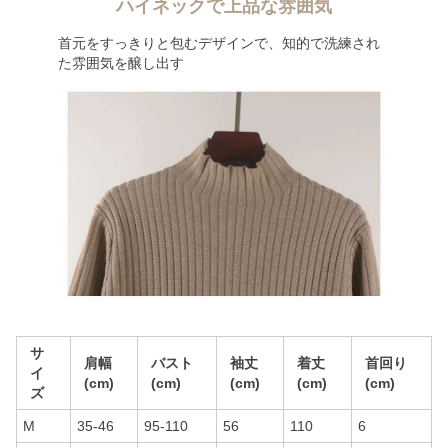
ハイネックで上品な雰囲気
首元をすっきりと包むデザインで、知的で洗練され
た雰囲気を醸し出す
サ
肩幅
バスト
袖丈
着丈
首回り
イ
(cm)
(cm)
(cm)
(cm)
(cm)
ズ
M
35-46
95-110
56
110
6