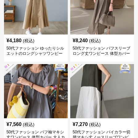
¥
4,180
¥
8,240
(税込)
(税込)
50代ファッション ゆったりシル
50代ファッション パフスリーブ
エットのロングシャツワンピー
ロング丈ワンピース 体型カバー
ス
大人上品
¥
7,560
¥
7,270
(税込)
(税込)
50代ファッション パフ袖マキシ
50代ファッション バイカラー切
丈ワンピース 体型カバー 大人カ
替マキシ丈ノースリーブワンピ