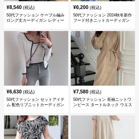
¥
8,540
¥
6,200
(税込)
(税込)
50代ファッション ケーブル編み
50代ファッション 2024秋冬新作
ロング丈カーディガン レディー
フード付きニットカーディガン
ス
羽織り
¥
6,630
¥
7,580
(税込)
(税込)
50代ファッション セットアイテ
50代ファッション 長袖ニットワ
ム 配色リブニットカーディガン
ンピース タートルネック ウエス
キャミソール2点セット
トマーク