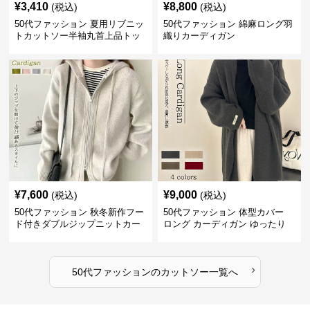
¥
3,410
¥
8,800
(税込)
(税込)
50代ファッション 夏用リブニッ
50代ファッション 綿麻ロング羽
トカットソー半袖丸首上品トッ
織りカーディガン
プス
¥
7,600
¥
9,000
(税込)
(税込)
50代ファッション 秋冬新作フー
50代ファッション 体型カバー
ド付きダブルジップニットカー
ロング カーディガン ゆったり
ディガン
ニット アウター
›
50代ファッション
の
カットソー
一覧へ