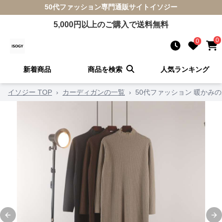
50代ファッション
専門通販サイト
イソジー
5,000
円以上のご購入で送料無料
0
0
新着商品
商品を検索
人気ランキング
イソジー TOP
›
カーディガンの一覧
›
50代ファッション 暖かみ
Previous slide
Ne