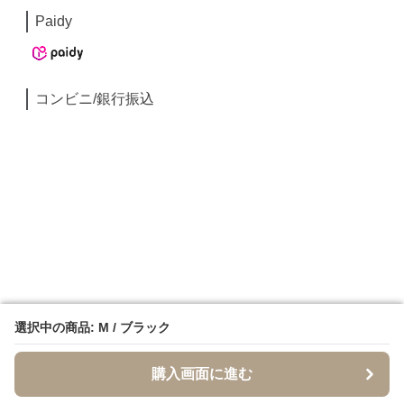
Paidy
コンビニ/銀行振込
選択中の商品: M / ブラック
選択中の商品: M / ブラック
購入画面に進む
購入画面に進む