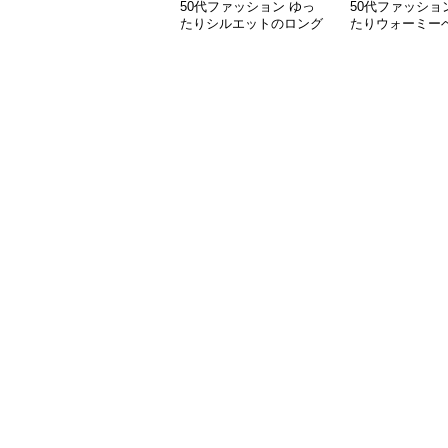
50代ファッション ゆっ
50代ファッショ
たりシルエットのロング
たりウォーミー
シャツワンピース