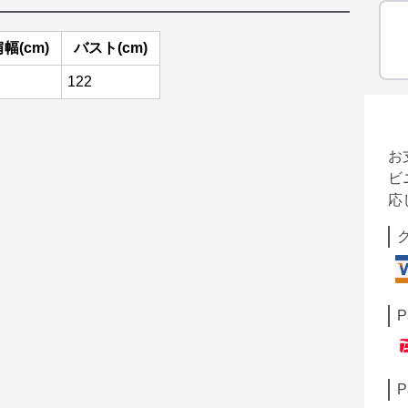
幅(cm)
バスト(cm)
122
お
ビ
応
P
P