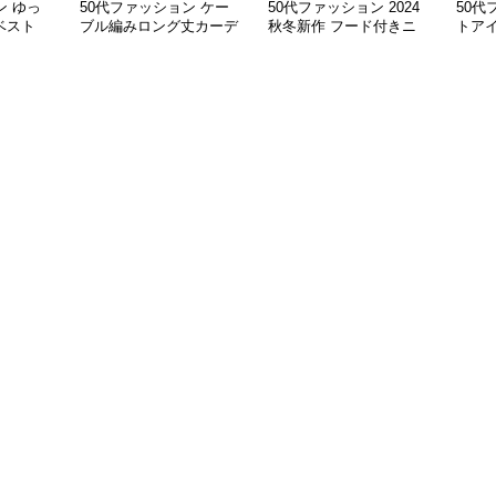
ン ゆっ
50代ファッション ケー
50代ファッション 2024
50代
ベスト
ブル編みロング丈カーデ
秋冬新作 フード付きニ
トア
ィガン レディース
ットカーディガン 羽織
ット
り
ソー