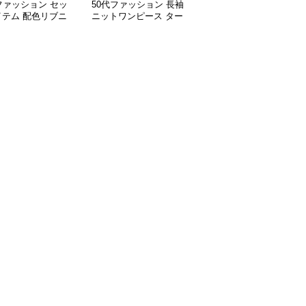
ファッション セッ
50代ファッション 長袖
50代ファッション 体型
イテム 配色リブニ
ニットワンピース ター
カバー葉柄ワンピース水
カーディガンキャミ
トルネック ウエストマ
着
ル2点セット
ーク