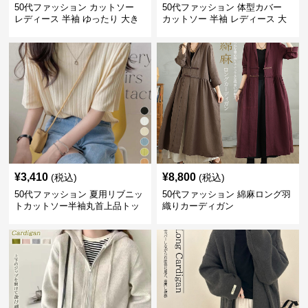
50代ファッション カットソー
50代ファッション 体型カバー
レディース 半袖 ゆったり 大き
カットソー 半袖 レディース 大
いサイズ 吸汗速乾 通気性
人上品 着回し抜群
¥
3,410
¥
8,800
(税込)
(税込)
50代ファッション 夏用リブニッ
50代ファッション 綿麻ロング羽
トカットソー半袖丸首上品トッ
織りカーディガン
プス