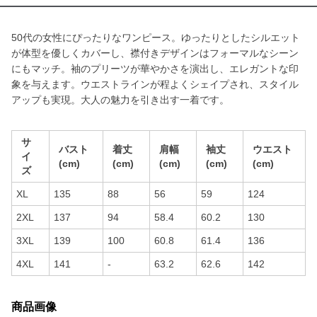
50代の女性にぴったりなワンピース。ゆったりとしたシルエット
が体型を優しくカバーし、襟付きデザインはフォーマルなシーン
にもマッチ。袖のプリーツが華やかさを演出し、エレガントな印
象を与えます。ウエストラインが程よくシェイプされ、スタイル
アップも実現。大人の魅力を引き出す一着です。
サ
バスト
着丈
肩幅
袖丈
ウエスト
イ
(cm)
(cm)
(cm)
(cm)
(cm)
ズ
XL
135
88
56
59
124
2XL
137
94
58.4
60.2
130
3XL
139
100
60.8
61.4
136
4XL
141
-
63.2
62.6
142
商品画像