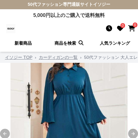
50代ファッション
専門通販サイト
イソジー
5,000
円以上のご購入で送料無料
0
0
新着商品
商品を検索
人気ランキング
イソジー TOP
›
カーディガンの一覧
›
50代ファッション 大人エ
Previous slide
Ne