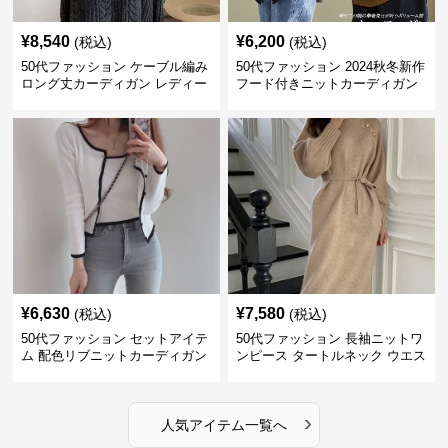
¥
8,540
¥
6,200
(税込)
(税込)
50代ファッション ケーブル編み
50代ファッション 2024秋冬新作
ロング丈カーディガン レディー
フード付きニットカーディガン
ス
羽織り
¥
6,630
¥
7,580
(税込)
(税込)
50代ファッション セットアイテ
50代ファッション 長袖ニットワ
ム 配色リブニットカーディガン
ンピース タートルネック ウエス
キャミソール2点セット
トマーク
›
人気アイテム一覧へ