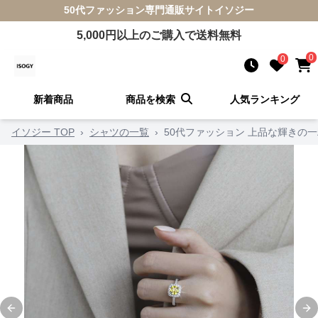
50代ファッション
専門通販サイト
イソジー
5,000
円以上のご購入で送料無料
0
0
新着商品
商品を検索
人気ランキング
イソジー TOP
›
シャツの一覧
›
50代ファッション 上品な輝きの
Previous slide
Ne