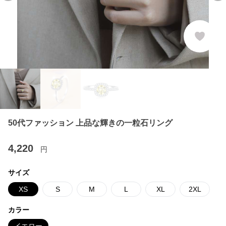
50代ファッション 上品な輝きの一粒石リング
4,220
円
サイズ
XS
S
M
L
XL
2XL
カラー