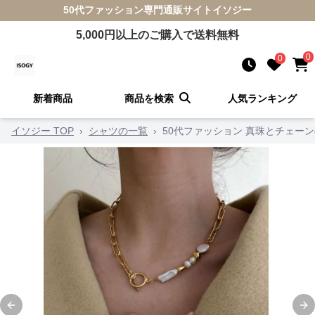
50代ファッション
専門通販サイト
イソジー
5,000
円以上のご購入で送料無料
0
0
新着商品
商品を検索
人気ランキング
イソジー TOP
›
シャツの一覧
›
50代ファッション 真珠とチェー
Previous slide
Ne