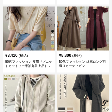
いサイズ 吸汗速乾 通気性
人上品 着回し抜群
¥
3,410
¥
8,800
(税込)
(税込)
50代ファッション 夏用リブニッ
50代ファッション 綿麻ロング羽
トカットソー半袖丸首上品トッ
織りカーディガン
プス