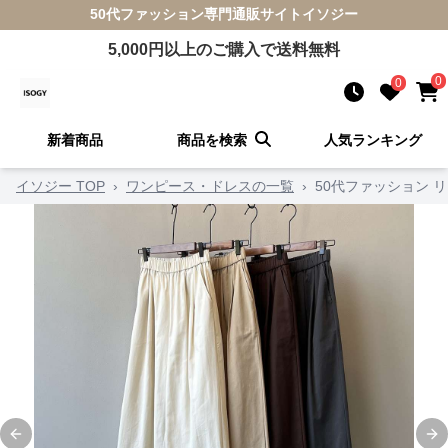
50代ファッション
専門通販サイト
イソジー
5,000
円以上のご購入で送料無料
0
0
新着商品
商品を検索
人気ランキング
イソジー TOP
›
ワンピース・ドレスの一覧
›
50代ファッション 
Previous slide
Ne