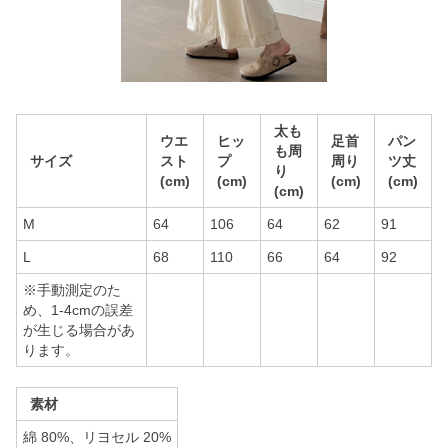
太も
ウエ
ヒッ
足首
パン
も周
サイズ
スト
プ
周り
ツ丈
り
(cm)
(cm)
(cm)
(cm)
(cm)
M
64
106
64
62
91
L
68
110
66
64
92
※手動測定のた
め、1-4cmの誤差
が生じる場合があ
ります。
素材
綿 80%、リヨセル 20%