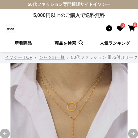
50代ファッション
専門通販サイト
イソジー
5,000
円以上のご購入で送料無料
0
0
新着商品
商品を検索
人気ランキング
イソジー TOP
›
シャツの一覧
›
50代ファッション 重ね付けサー
Previous slide
Ne