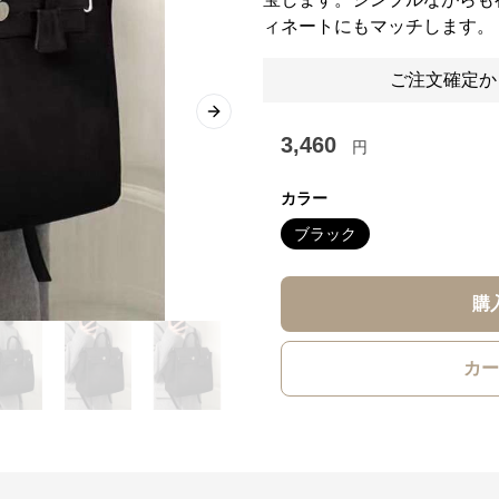
ィネートにもマッチします。
ご注文確定か
Next slide
3,460
円
カラー
ブラック
購
カー