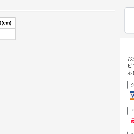
(cm)
お
ビ
応
P