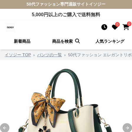
50代ファッション
専門通販サイト
イソジー
5,000
円以上のご購入で送料無料
0
0
新着商品
商品を検索
人気ランキング
イソジー TOP
›
パンツの一覧
›
50代ファッション エレガントリ
Previous slide
Ne