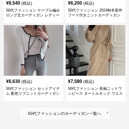
¥
8,540
¥
6,200
(税込)
(税込)
50代ファッション ケーブル編み
50代ファッション 2024秋冬新作
ロング丈カーディガン レディー
フード付きニットカーディガン
ス
羽織り
¥
6,630
¥
7,580
(税込)
(税込)
50代ファッション セットアイテ
50代ファッション 長袖ニットワ
ム 配色リブニットカーディガン
ンピース タートルネック ウエス
キャミソール2点セット
トマーク
›
50代ファッション
の
カーディガン
一覧へ