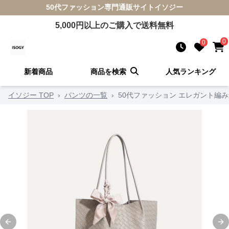
50代ファッション
専門通販サイト
イソジー
5,000
円以上のご購入で送料無料
0
0
新着商品
商品を検索
人気ランキング
イソジー TOP
›
パンツの一覧
›
50代ファッション エレガント編
Previous slide
Ne