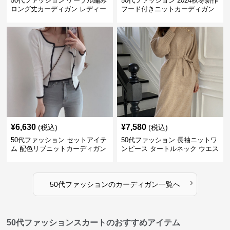
50代ファッション ケーブル編み
50代ファッション 2024秋冬新作
ロング丈カーディガン レディー
フード付きニットカーディガン
ス
羽織り
¥
6,630
¥
7,580
(税込)
(税込)
50代ファッション セットアイテ
50代ファッション 長袖ニットワ
ム 配色リブニットカーディガン
ンピース タートルネック ウエス
キャミソール2点セット
トマーク
›
50代ファッション
の
カーディガン
一覧へ
50代ファッションスカートのおすすめアイテム