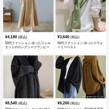
¥
4,180
¥
3,640
(税込)
(税込)
50代ファッション ゆったりシル
50代ファッション ゆったりウォ
エットのロングシャツワンピー
ーミーベスト
ス
¥
8,540
¥
6,200
(税込)
(税込)