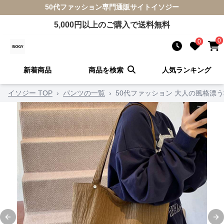
50代ファッション
専門通販サイト
イソジー
5,000
円以上のご購入で送料無料
0
0
新着商品
商品を検索
人気ランキング
イソジー TOP
›
パンツの一覧
›
50代ファッション 大人の風格漂
Previous slide
Ne