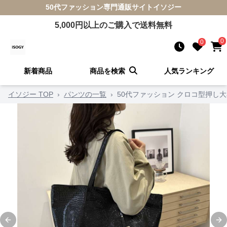
50代ファッション
専門通販サイト
イソジー
5,000
円以上のご購入で送料無料
0
0
新着商品
商品を検索
人気ランキング
イソジー TOP
›
パンツの一覧
›
50代ファッション クロコ型押し
Previous slide
Ne