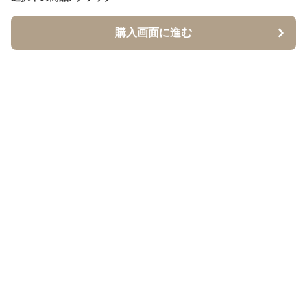
購入画面に進む
購入画面に進む
イソジー
について
会社概要
利用規約