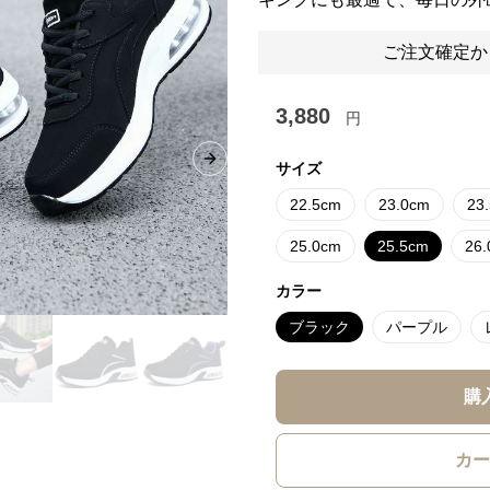
ご注文確定か
3,880
円
Next slide
サイズ
22.5cm
23.0cm
23
25.0cm
25.5cm
26
カラー
ブラック
パープル
購
カー