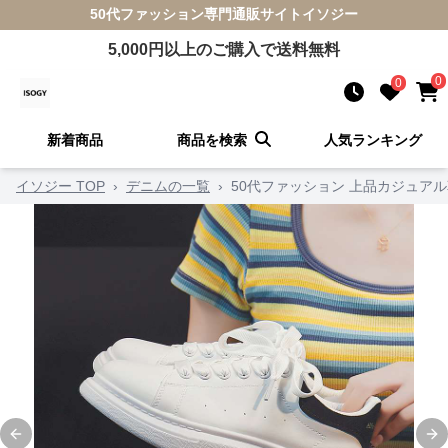
50代ファッション
専門通販サイト
イソジー
5,000
円以上のご購入で送料無料
0
0
新着商品
商品を検索
人気ランキング
イソジー TOP
›
デニムの一覧
›
50代ファッション 上品カジュア
Previous slide
Ne