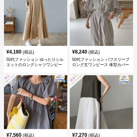
¥
4,180
¥
8,240
(税込)
(税込)
50代ファッション ゆったりシル
50代ファッション パフスリーブ
エットのロングシャツワンピー
ロング丈ワンピース 体型カバー
ス
大人上品
¥
7,560
¥
7,270
(税込)
(税込)