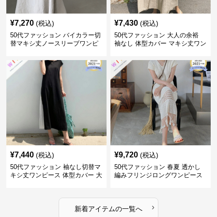
¥
7,270
¥
7,430
(税込)
(税込)
50代ファッション バイカラー切
50代ファッション 大人の余裕
替マキシ丈ノースリーブワンピ
袖なし 体型カバー マキシ丈ワン
ース
ピース
¥
7,440
¥
9,720
(税込)
(税込)
50代ファッション 袖なし切替マ
50代ファッション 春夏 透かし
キシ丈ワンピース 体型カバー 大
編みフリンジロングワンピース
人向け
体型カバー 大人上品
›
新着アイテムの一覧へ