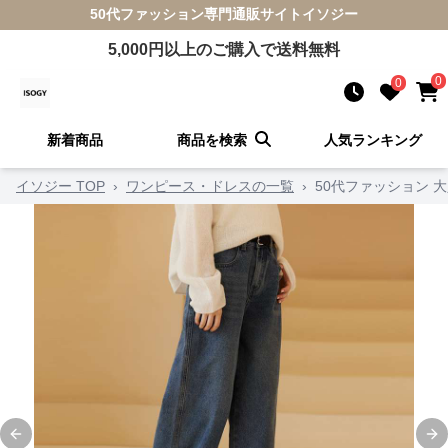
50代ファッション
専門通販サイト
イソジー
5,000
円以上のご購入で送料無料
0
0
新着商品
商品を検索
人気ランキング
イソジー TOP
›
ワンピース・ドレスの一覧
›
50代ファッション 
Previous slide
Ne