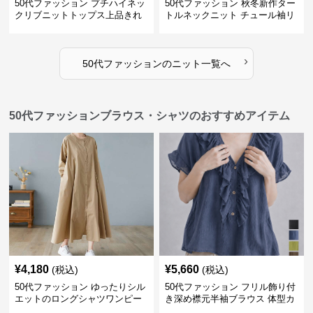
50代ファッション プチハイネッ
50代ファッション 秋冬新作ター
クリブニットトップス上品きれ
トルネックニット チュール袖リ
いめ
ブ編み長袖
›
50代ファッション
の
ニット
一覧へ
50代ファッションブラウス・シャツのおすすめアイテム
¥
4,180
¥
5,660
(税込)
(税込)
50代ファッション ゆったりシル
50代ファッション フリル飾り付
エットのロングシャツワンピー
き深め襟元半袖ブラウス 体型カ
ス
バー