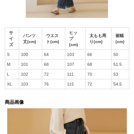
サ
ヒッ
パンツ
ウエス
太もも周
裾幅
イ
プ
丈(cm)
ト(cm)
り(cm)
(cm)
ズ
(cm)
S
100
64
103
66
50
M
101
68
107
68
51.5
L
102
72
111
70
53
XL
103
76
115
72
54.5
商品画像