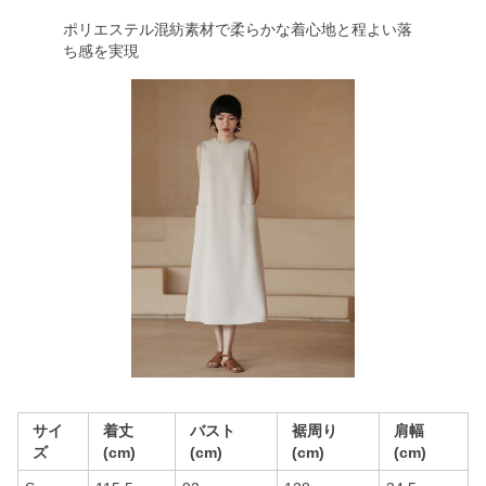
ポリエステル混紡素材で柔らかな着心地と程よい落
ち感を実現
サイ
着丈
バスト
裾周り
肩幅
ズ
(cm)
(cm)
(cm)
(cm)