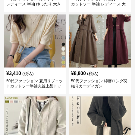
レディース 半袖 ゆったり 大き
カットソー 半袖 レディース 大
いサイズ 吸汗速乾 通気性
人上品 着回し抜群
¥
3,410
¥
8,800
(税込)
(税込)
50代ファッション 夏用リブニッ
50代ファッション 綿麻ロング羽
トカットソー半袖丸首上品トッ
織りカーディガン
プス