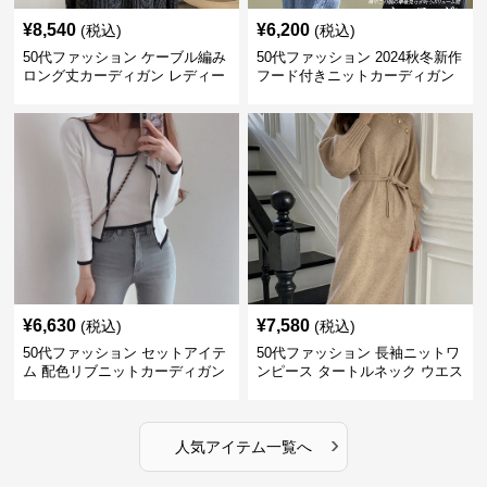
¥
8,540
¥
6,200
(税込)
(税込)
50代ファッション ケーブル編み
50代ファッション 2024秋冬新作
ロング丈カーディガン レディー
フード付きニットカーディガン
ス
羽織り
¥
6,630
¥
7,580
(税込)
(税込)
50代ファッション セットアイテ
50代ファッション 長袖ニットワ
ム 配色リブニットカーディガン
ンピース タートルネック ウエス
キャミソール2点セット
トマーク
›
人気アイテム一覧へ