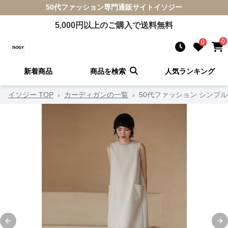
50代ファッション
専門通販サイト
イソジー
5,000
円以上のご購入で送料無料
0
0
新着商品
商品を検索
人気ランキング
イソジー TOP
›
カーディガンの一覧
›
50代ファッション シンプ
Previous slide
Ne