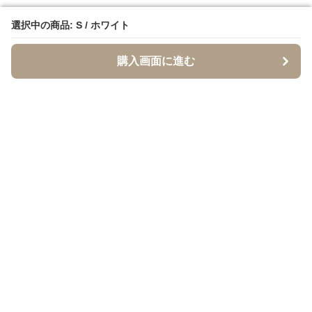
選択中の商品: S / ホワイト
選択中の商品: S / ホワイト
購入画面に進む
購入画面に進む
イソジー
について
利用規約