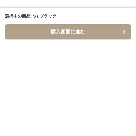
選択中の商品: S / ブラック
選択中の商品: S / ブラック
購入画面に進む
購入画面に進む
イソジー
について
利用規約