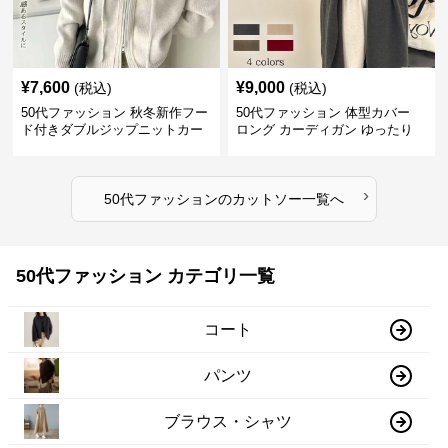
¥
7,600
¥
9,000
(税込)
(税込)
50代ファッション 秋冬新作フー
50代ファッション 体型カバー
ド付きダブルジップニットカー
ロング カーディガン ゆったり
ディガン
ニット アウター
›
50代ファッション
の
カットソー
一覧へ
50代ファッション カテゴリ一覧
コート
パンツ
ブラウス・シャツ