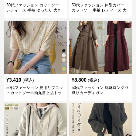
50代ファッション カットソー
50代ファッション 体型カバー
レディース 半袖 ゆったり 大き
カットソー 半袖 レディース 大
いサイズ 吸汗速乾 通気性
人上品 着回し抜群
¥
3,410
¥
8,800
(税込)
(税込)
50代ファッション 夏用リブニッ
50代ファッション 綿麻ロング羽
トカットソー半袖丸首上品トッ
織りカーディガン
プス