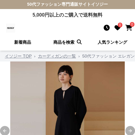
50代ファッション
専門通販サイト
イソジー
5,000
円以上のご購入で送料無料
0
0
新着商品
商品を検索
人気ランキング
イソジー TOP
›
カーディガンの一覧
›
50代ファッション エレガ
Previous slide
Ne