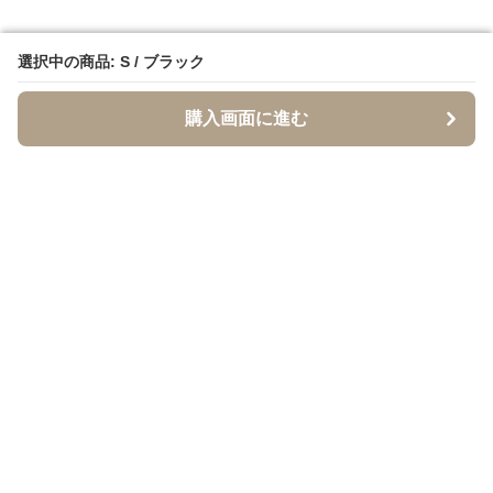
選択中の商品: S / ブラック
選択中の商品: S / ブラック
購入画面に進む
購入画面に進む
イソジー
について
利用規約