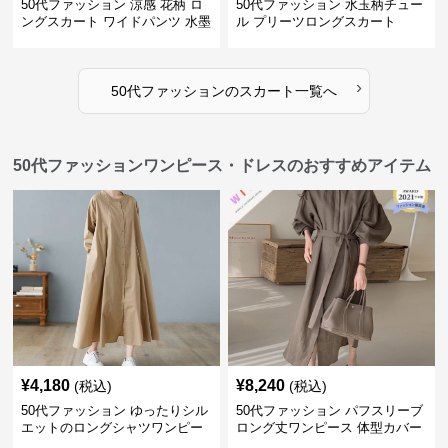
50代ファッション 涼感 花柄 ロ
50代ファッション 水玉柄チュー
ングスカート ワイドパンツ 水墨
ル プリーツロングスカート
画風
›
50代ファッション
の
スカート
一覧へ
50代ファッションワンピース・ドレスのおすすめアイテム
¥
4,180
¥
8,240
(税込)
(税込)
50代ファッション ゆったりシル
50代ファッション パフスリーブ
エットのロングシャツワンピー
ロング丈ワンピース 体型カバー
ス
大人上品