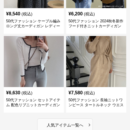
¥
8,540
¥
6,200
(税込)
(税込)
50代ファッション ケーブル編み
50代ファッション 2024秋冬新作
ロング丈カーディガン レディー
フード付きニットカーディガン
ス
羽織り
¥
6,630
¥
7,580
(税込)
(税込)
50代ファッション セットアイテ
50代ファッション 長袖ニットワ
ム 配色リブニットカーディガン
ンピース タートルネック ウエス
キャミソール2点セット
トマーク
›
人気アイテム一覧へ