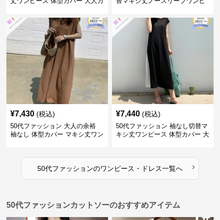
丈ワンピース 体型カバー 大人カ
替マキシ丈ノースリーブワンピ
ジュアル
ース
¥
7,430
¥
7,440
(税込)
(税込)
50代ファッション 大人の余裕
50代ファッション 袖なし切替マ
袖なし 体型カバー マキシ丈ワン
キシ丈ワンピース 体型カバー 大
ピース
人向け
›
50代ファッション
の
ワンピース・ドレス
一覧へ
50代ファッションカットソーのおすすめアイテム