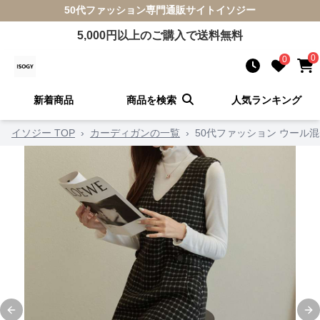
50代ファッション
専門通販サイト
イソジー
5,000
円以上のご購入で送料無料
0
0
新着商品
商品を検索
人気ランキング
イソジー TOP
›
カーディガンの一覧
›
50代ファッション ウール
Previous slide
Ne