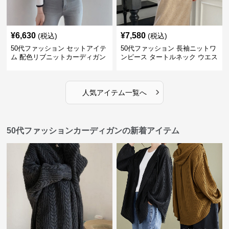
¥
6,630
¥
7,580
(税込)
(税込)
50代ファッション セットアイテ
50代ファッション 長袖ニットワ
ム 配色リブニットカーディガン
ンピース タートルネック ウエス
キャミソール2点セット
トマーク
›
人気アイテム一覧へ
50代ファッションカーディガンの新着アイテム