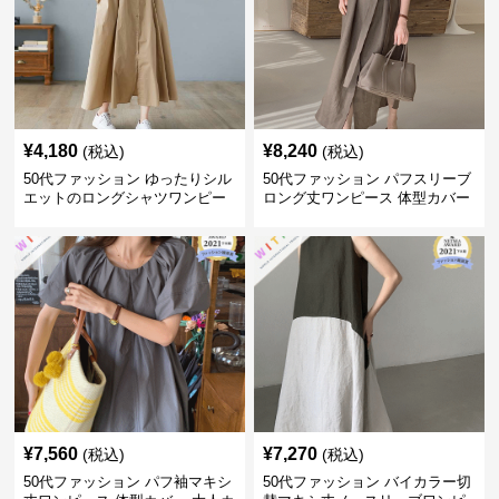
¥
4,180
¥
8,240
(税込)
(税込)
50代ファッション ゆったりシル
50代ファッション パフスリーブ
エットのロングシャツワンピー
ロング丈ワンピース 体型カバー
ス
大人上品
¥
7,560
¥
7,270
(税込)
(税込)
50代ファッション パフ袖マキシ
50代ファッション バイカラー切