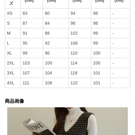
(cm)
(cm)
(cm)
(cm)
(cm)
ズ
XS
83
80
94
98
-
S
87
84
98
98
-
M
91
88
102
99
-
L
95
92
106
99
-
XL
99
96
110
100
-
2XL
103
100
114
100
-
3XL
107
104
118
101
-
4XL
111
108
122
101
-
商品画像