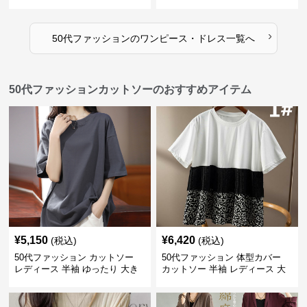
ピース
人向け
›
50代ファッション
の
ワンピース・ドレス
一覧へ
50代ファッションカットソーのおすすめアイテム
¥
5,150
¥
6,420
(税込)
(税込)
50代ファッション カットソー
50代ファッション 体型カバー
レディース 半袖 ゆったり 大き
カットソー 半袖 レディース 大
いサイズ 吸汗速乾 通気性
人上品 着回し抜群