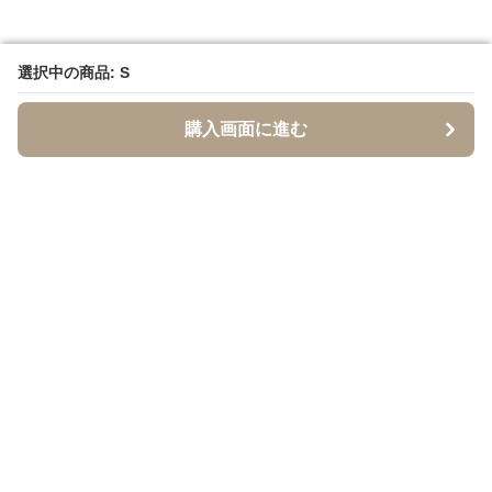
選択中の商品: S
選択中の商品: S
購入画面に進む
購入画面に進む
イソジー
について
会社概要