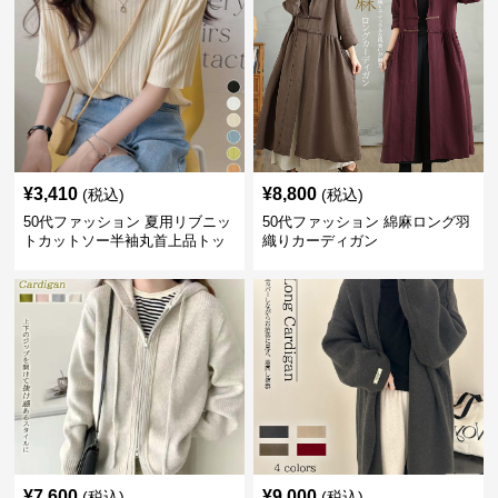
¥
3,410
¥
8,800
(税込)
(税込)
50代ファッション 夏用リブニッ
50代ファッション 綿麻ロング羽
トカットソー半袖丸首上品トッ
織りカーディガン
プス
¥
7,600
¥
9,000
(税込)
(税込)