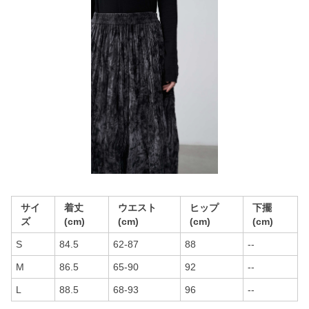
サイ
着丈
ウエスト
ヒップ
下擺
ズ
(cm)
(cm)
(cm)
(cm)
S
84.5
62-87
88
--
M
86.5
65-90
92
--
L
88.5
68-93
96
--