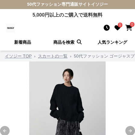
50代ファッション
専門通販サイト
イソジー
5,000
円以上のご購入で送料無料
0
0
新着商品
商品を検索
人気ランキング
イソジー TOP
›
スカートの一覧
›
50代ファッション ゴージャス
Previous slide
Ne