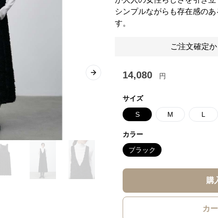
シンプルながらも存在感のあ
す。
ご注文確定か
14,080
円
Next slide
サイズ
S
M
L
カラー
ブラック
購
カー