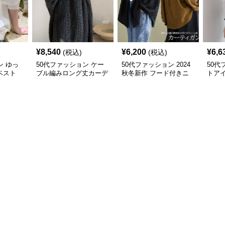
¥
8,540
¥
6,200
¥
6,6
(税込)
(税込)
ン ゆっ
50代ファッション ケー
50代ファッション 2024
50代
ベスト
ブル編みロング丈カーデ
秋冬新作 フード付きニ
トア
ィガン レディース
ットカーディガン 羽織
ット
り
ソー