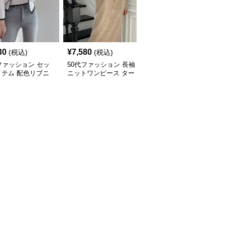
30
¥
7,580
¥
4,580
(税込)
(税込)
(税込)
ファッション セッ
50代ファッション 長袖
50代ファッション 体型
イテム 配色リブニ
ニットワンピース ター
カバー葉柄ワンピース水
カーディガンキャミ
トルネック ウエストマ
着
ル2点セット
ーク