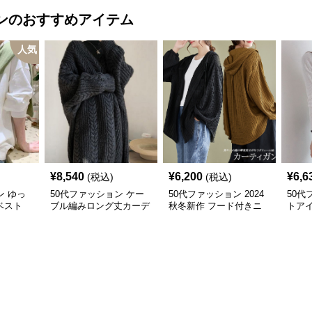
ン
のおすすめアイテム
人気
¥
8,540
¥
6,200
¥
6,6
(税込)
(税込)
ン ゆっ
50代ファッション ケー
50代ファッション 2024
50代
ベスト
ブル編みロング丈カーデ
秋冬新作 フード付きニ
トア
ィガン レディース
ットカーディガン 羽織
ット
り
ソー