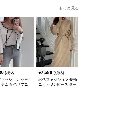
もっと見る
30
¥
7,580
¥
4,580
(税込)
(税込)
(税込)
ファッション セッ
50代ファッション 長袖
50代ファッション 体型
イテム 配色リブニ
ニットワンピース ター
カバー葉柄ワンピース水
カーディガンキャミ
トルネック ウエストマ
着
ル2点セット
ーク