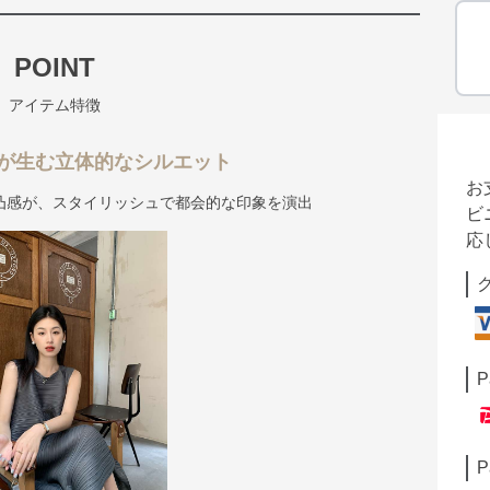
POINT
アイテム特徴
が生む立体的なシルエット
お
凸感が、スタイリッシュで都会的な印象を演出
ビ
応
P
P